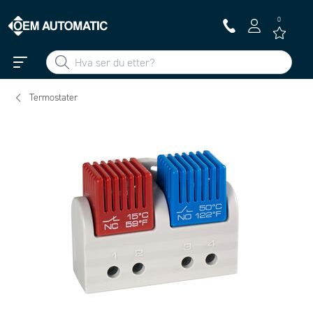
0
Termostater