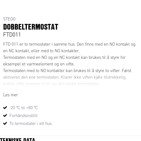
STEGO
DOBBELTERMOSTAT
FTD011
FTD 011 er to termostater i samme hus. Den finns med en NO kontakt og
en NC kontakt, eller med to NO kontakter.
Termostaten med en NO og en NC kontakt kan brukes til å styre for
eksempel et varmeelement og en vifte.
Termostaten med to NO kontakter kan brukes til å styre to vifter. Først
aktiveres den ene termostaten. Klarer ikke viften kjøle tilstrekkelig,
kobles vifte nummer to til via den andre termostaten.
Les mer
-20 °C til +80 °C
Forhåndsinstillt
To termostater i ett hus
TEKNISKE DATA