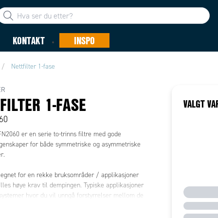
KONTAKT
INSPO
Nettfilter 1-fase
ER
FILTER 1-FASE
VALGT VA
60
N2060 er en serie to-trinns filtre med gode
enskaper for både symmetriske og asymmetriske
r.
r egnet for en rekke bruksområder / applikasjoner
illes høye krav til dempingen. Typiske applikasjoner
systemer hvor du vil unngå forstyrrelser mellom de
e delene av systemet.