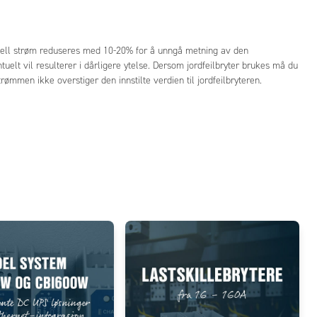
ell strøm reduseres med 10-20% for å unngå metning av den
elt vil resulterer i dårligere ytelse. Dersom jordfeilbryter brukes må du
rømmen ikke overstiger den innstilte verdien til jordfeilbryteren.