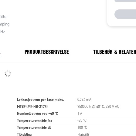
likespenning bør nominell strøm reduseres med 10-
unngå metning av den ringformede kjernen, noe som
ilter
il resulterer i dårligere ytelse. Dersom jordfeilbryter
du kontrollere at den totale lekkasjestrømmen ikke
mping
en innstilte verdien til jordfeilbryteren.
 Hz
A
PRODUKTBESKRIVELSE
TILBEHØR & RELATE
Lekkasjestrøm per fase maks.
0,734 mA
MTBF (Mil-HB-217F)
950000 h @ 40° C, 230 V AC
Nominell strøm ved +40 °C
1 A
Temperaturområde fra
-25 °C
Temperaturområde til
100 °C
Tilkobling
Flatstift