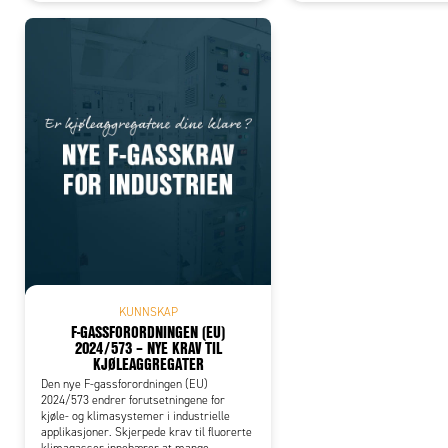
KUNNSKAP
F-GASSFORORDNINGEN (EU)
2024/573 – NYE KRAV TIL
KJØLEAGGREGATER
Den nye F-gassforordningen (EU)
2024/573 endrer forutsetningene for
kjøle- og klimasystemer i industrielle
applikasjoner. Skjerpede krav til fluorerte
klimagasser innebærer at mange