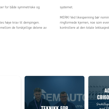
per for både symmetriske og
systemet.
MERK! Ved likespenning bør nomin
les høye krav til dempingen.
ringformede kjernen, noe som eventu
 mellom de forskjellige delene av
kontrollere at den totale lekkasjest