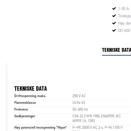
MERK! Ved 
1-30 A
20% for å 
Tostegsf
eventuelt v
brukes må 
Høy de
overstiger d
DC-400
TEKNISKE DAT
TEKNISKE DATA
Driftsspenning maks.
250 V AC
Flammeklasse
UL94-V2
Frekvens
DC-400 Hz
Godkjenninger
CSA 22.2 N°8 1986, EN60939, IEC
60939, UL 1283
Høy potensiell testspenning “Hipot”
P->PE 2000 V AC, 2 s. P->N 1100 V