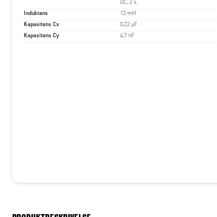
DC, 2 s.
Induktans
12 mH
Kapasitans Cx
0,22 µF
Kapasitans Cy
4,7 nF