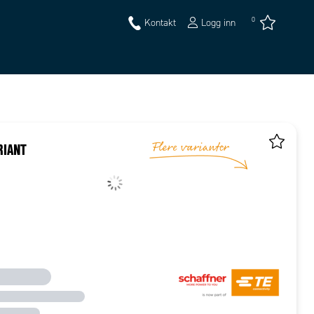
0
Kontakt
Logg inn
RIANT