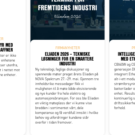
Add as new cart row
 to existing cart row
ER
TYR MED
FIRMANYHETER
P
HAFFNER
ELIADEN 2026 – TEKNISKE
INTELLIG
ter er ikke
LØSNINGER FOR EN SMARTERE
MED ET
e enhetene
INDUSTRI
CBI60W og CB
ser utenfra,
Ny teknologi, faglige diskusjoner og
generasjon D
 i nettet mot
spennende møter preget årets Eliaden på
integrert Et
ne enheter.
NOVA Spektrum 27.–29. mai. Gjennom tre
alt-i-ett mod
innholdsrike messedager fikk vi
strømforsynin
muligheten til å møte både eksisterende
batterilader 
og nye kunder fra hele elektro og
enhet. Result
automasjonsbransjen. For oss ble Eliaden
kontinuerlig 
en viktig møteplass der vi kunne vise
driftssikkerh
bredden i sortimentet vårt, dele
forhold.
kompetanse og få verdifull innsikt i hvilke
behov og utfordringer kundene står
overfor i tiden fremover.