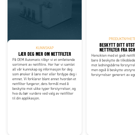
Add
PRODUKTNYHET
BESKYTT DITT UTS
KUNNSKAP
NETTFILTER FRA SC
LÆR DEG MER OM NETTFILTER
Hensikten med et godt nettfil
På OEM Automatic tilbyr vi et omfattende
bare å beskytte de tilkobled
sortiment av nettfiltre. Her har vi samlet
mot ledningsbårne forstyrrel
all vår kunnskap og informasjon for deg
men også å beskytte utstyret
som ønsker å lære mer eller fordype deg i
forstyrrelser generert av eg
emnet. Vi forklarer blant annet hvordan et
nettfilter fungerer, dets formål med å
beskytte mot ulike typer forstyrrelser, og
hva du bør vurdere ved valg av nettfilter
til din applikasjon.