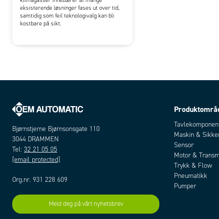
eksisterende løsninger fases ut over tid,
samtidig som feil teknologivalg kan bli
kostbare på sikt.
Produktområ
Tavlekomponen
Bjørnstjerne Bjørnsonsgate 110
Maskin & Sikke
3044 DRAMMEN
Sensor
Tel:
32 21 05 05
Motor & Transm
[email protected]
Trykk & Flow
Pneumatikk
Org.nr. 931 228 609
Pumper
Meld deg på vårt nyhetsbrev