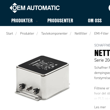
PRODUKTER
PRODUSENTER
OM OSS
Start
Produkter
Tavlekomponenter
Nettfilter
EMI-Filter
SCHAFFN
NETT
Serie 20
Schaffner F
dempingseg
forstyrrelse
Filtrene e
hvor det st
er PLS og 
forskjellig
Les mer