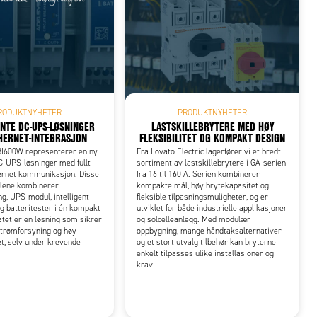
RODUKTNYHETER
PRODUKTNYHETER
ENTE DC-UPS-LØSNINGER
LASTSKILLEBRYTERE MED HØY
HERNET-INTEGRASJON
FLEKSIBILITET OG KOMPAKT DESIGN
I600W representerer en ny
Fra Lovato Electric lagerfører vi et bredt
C-UPS-løsninger med fullt
sortiment av lastskillebrytere i GA-serien
hernet kommunikasjon. Disse
fra 16 til 160 A. Serien kombinerer
ulene kombinerer
kompakte mål, høy brytekapasitet og
g, UPS-modul, intelligent
fleksible tilpasningsmuligheter, og er
og batteritester i én kompakt
utviklet for både industrielle applikasjoner
atet er en løsning som sikrer
og solcelleanlegg. Med modulær
strømforsyning og høy
oppbygning, mange håndtaksalternativer
et, selv under krevende
og et stort utvalg tilbehør kan bryterne
enkelt tilpasses ulike installasjoner og
krav.