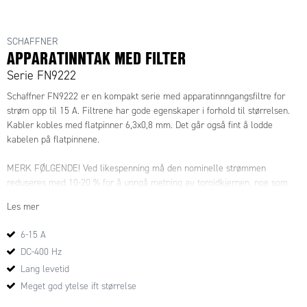
SCHAFFNER
APPARATINNTAK MED FILTER
Serie FN9222
Schaffner FN9222 er en kompakt serie med apparatinnngangsfiltre for
strøm opp til 15 A. Filtrene har gode egenskaper i forhold til størrelsen.
Kabler kobles med flatpinner 6,3x0,8 mm. Det går også fint å lodde
kabelen på flatpinnene.
MERK FØLGENDE! Ved likespenning må den nominelle strømmen
reduseres med 10-20 % for å unngå metning av toroidkjernen, noe som
gir dårligere ytelse. Dersom det benyttes jordfeilbryter, skal det
Les mer
kontrolleres at total lekkasjestrøm ikke overstiger innstilt verdi på
jordfeilbryteren.
6-15 A
DC-400 Hz
Lang levetid
Meget god ytelse ift størrelse