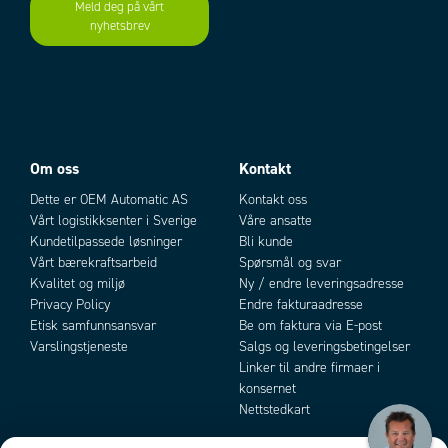
Meld deg på vårt
Vekt
0,04 kg
nyhetsbrev
Add as new cart row
Add to existing cart row
Om oss
Kontakt
Dette er OEM Automatic AS
Kontakt oss
Vårt logistikksenter i Sverige
Våre ansatte
Kundetilpassede løsninger
Bli kunde
Vårt bærekraftsarbeid
Spørsmål og svar
Kvalitet og miljø
Ny / endre leveringsadresse
Privacy Policy
Endre fakturaadresse
Etisk samfunnsansvar
Be om faktura via E-post
Varslingstjeneste
Salgs og leveringsbetingelser
Linker til andre firmaer i
konsernet
Nettstedkart