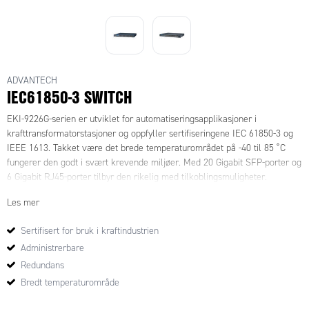
ADVANTECH
IEC61850-3 SWITCH
EKI-9226G-serien er utviklet for automatiseringsapplikasjoner i
krafttransformatorstasjoner og oppfyller sertifiseringene IEC 61850-3 og
IEEE 1613. Takket være det brede temperaturområdet på -40 til 85 ˚C
fungerer den godt i svært krevende miljøer. Med 20 Gigabit SFP-porter og
6 Gigabit RJ45-porter tilbyr den rikelig med tilkoblingsmuligheter.
Les mer
Sertifisert for bruk i kraftindustrien
Administrerbare
Redundans
Bredt temperaturområde