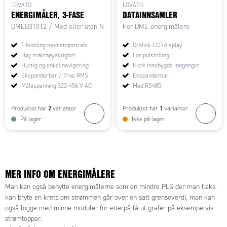
LOVATO
LOVATO
ENERGIMÅLER, 3-FASE
DATAINNSAMLER
DMED310T2 / Med eller uten N
For DME energimålere
Tilkobling med strømtrafo
Grafisk LCD display
Høy målenøyaktighet
For pulstelling
Hurtig og enkel navigering
8 stk innebygde innganger
Ekspanderbar / True RMS
Ekspanderbar
Målespenning 323-456 V AC
Med RS485
2
1
Produktet har
varianter
Produktet har
varianter
På lager
Ikke på lager
MER INFO OM ENERGIMÅLERE
Man kan også benytte energimålerne som en mindre PLS der man f.eks.
kan bryte en krets om strømmen går over en satt grenseverdi, man kan
også logge med minne moduler for etterpå få ut grafer på eksempelvis
strømtopper.