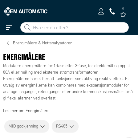
0
Energimålere & Nettanalysatorer
ENERGIMÅLERE
Modulære energimålere for 1-fase eller 3-fase, for direktemåling opp til
80A eller måling med eksterne strømtransformatorer.
Energimålerne har et flertall funksjoner som aktiv og reaktiv effekt. Et
utvalg av energimålerne kan kombineres med ekspansjonsmoduler for
analoge innganger, releutganger eller andre kommunikasjonsmåter for å
gi f.eks. alarmer ved overlast.
Les mer om Energimålere
MID-godkjenning
RS485