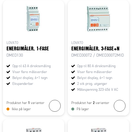
LOVATO
LOVATO
ENERGIMÅLER, 1-FASE
ENERGIMÅLER, 3-FASE+N
DMED130
DMED300T2 / DMED300T2MID
Opp til 63 A direktemåling
Opp til 80 A direktemåling
Viser flere måleverdier
Viser flere måleverdier
Belyst display, 6+1 tegn
Belyst display, 6+1 tegn
Ekspanderbar
2 stk prog. utganger
Målespenning 323-456 V AC
1
2
Produktet har
varianter
Produktet har
varianter
Ikke på lager
På lager