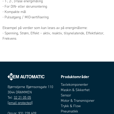
- 1-, 2-, 3-fase energimåling
- For DIN- eller skrumontering
- Kompakte mål
- Pulsutgang / MID-sertifisering
Eksempel på verdier som kan leses av på energimålerne:
- Spenning, Strøm, Effekt – aktiv, reaktiv, tilsynelatende, Effektfaktor,
Frekvens
Produktområder
Tavlekomponenter
Bjørnstjerne Bjørnsonsgate 110
Maskin & Sikkerhet
3044 DRAMMEN
Sensor
Tel:
32 21 05 05
Motor & Transmisjoner
[email protected]
Trykk & Flow
Pneumatikk
Org.nr. 931 228 609