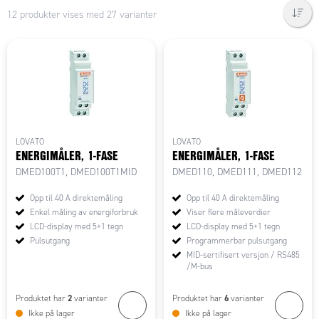
12 produkter vises med 27 varianter
LOVATO
LOVATO
ENERGIMÅLER, 1-FASE
ENERGIMÅLER, 1-FASE
DMED100T1, DMED100T1MID
DMED110, DMED111, DMED112
Opp til 40 A direktemåling
Opp til 40 A direktemåling
Enkel måling av energiforbruk
Viser flere måleverdier
LCD-display med 5+1 tegn
LCD-display med 5+1 tegn
Pulsutgang
Programmerbar pulsutgang
MID-sertifisert versjon / RS485
/M-bus
2
6
Produktet har
varianter
Produktet har
varianter
Ikke på lager
Ikke på lager