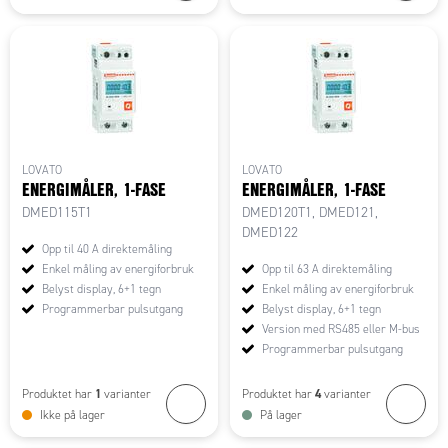
LOVATO
LOVATO
ENERGIMÅLER, 1-FASE
ENERGIMÅLER, 1-FASE
DMED115T1
DMED120T1, DMED121,
DMED122
Opp til 40 A direktemåling
Enkel måling av energiforbruk
Opp til 63 A direktemåling
Belyst display, 6+1 tegn
Enkel måling av energiforbruk
Programmerbar pulsutgang
Belyst display, 6+1 tegn
Version med RS485 eller M-bus
Programmerbar pulsutgang
1
4
Produktet har
varianter
Produktet har
varianter
Ikke på lager
På lager