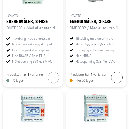
LOVATO
LOVATO
ENERGIMÅLER, 3-FASE
ENERGIMÅLER, 3-FASE
DMED330 / Med eller uten N
DMED332 / Med eller uten N
Tilkobling med strømtrafo
Tilkobling med strømtrafo
Meget høy målenøyaktighet
Meget høy målenøyktighet
Hurtig og enkel navigering
Hurtig og enkel navigering
Med RS485 / True RMS
Med MBUS
Målespenning 323-456 V AC
Målespenning 323-456 V AC
1
1
Produktet har
varianter
Produktet har
varianter
På lager
Ikke på lager