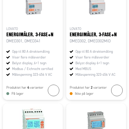
LOVATO
LOVATO
ENERGIMÅLER, 3-FASE+N
ENERGIMÅLER, 3-FASE+N
DMED301, DMED341
DMED302, DMED302MID
Opp til 80 A direktemåling
Opp til 80 A direktemåling
Viser flere måleverdier
Viser flere måleverdier
Belyst display, 6+1 tegn
Belyst display 6+1 tegn
Modbus / Eichrecht certified
Med MBUS
Målespenning 323-456 V AC
Målespenning 323-456 V AC
4
2
Produktet har
varianter
Produktet har
varianter
På lager
Ikke på lager