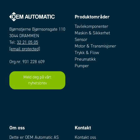
Kabelinngang
3 x M20 x1,5
Kontakttype
Med momentkontakt, 1 NO, 1 NC
Produktområder
Manøverfrekvens maks.
100 ganger/min
Artikler
Materiale hus
Metall
Tavlekomponenter
Bjørnstjerne Bjørnsonsgate 110
Produsentens artikkelnummer
6033353016
Maskin & Sikkerhet
3044 DRAMMEN
Spenning AC maks.
Sensor
240 V
Tel:
32 21 05 05
Motor & Transmisjoner
Temperaturområde fra
-30 °C
[email protected]
Trykk & Flow
Temperaturområde til
80 °C
Pneumatikk
Termisk merkestrøm
10 A
Org.nr. 931 228 609
Pumper
Tilkobling
Skruklemme
Meld deg på vårt
Add as new cart row
Add to existing cart row
nyhetsbrev
Om oss
Kontakt
Dette er OEM Automatic AS
Kontakt oss