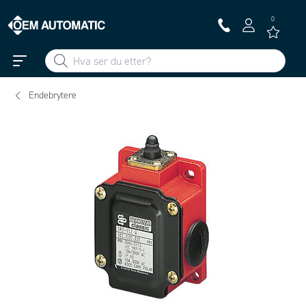
0
Endebrytere