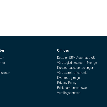
der
Om oss
ter
Dette er OEM Automatic AS
rhet
Vårt logistikksenter i Sverige
Kundetilpassede løsninger
isjoner
Vårt bærekraftsarbeid
Kvalitet og miljø
Privacy Policy
Etisk samfunnsansvar
Varslingstjeneste