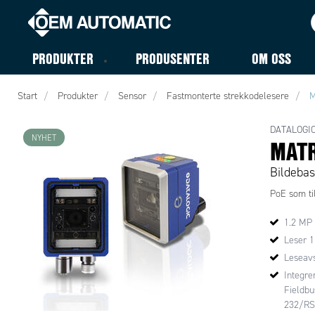
PRODUKTER
PRODUSENTER
OM OSS
Start
Produkter
Sensor
Fastmonterte strekkodelesere
M
DATALOGI
NYHET
MATR
Bildebas
PoE som ti
1.2 MP 
Leser 1
Leseav
Integre
Fieldbu
232/RS