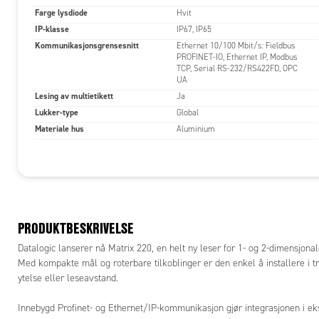
Farge lysdiode
Hvit
IP-klasse
IP67, IP65
Kommunikasjonsgrensesnitt
Ethernet 10/100 Mbit/s: Fieldbus
PROFINET-IO, Ethernet IP, Modbus
TCP, Serial RS-232/RS422FD, OPC
UA
Lesing av multietikett
Ja
Lukker-type
Global
Materiale hus
Aluminium
PRODUKTBESKRIVELSE
Datalogic lanserer nå Matrix 220, en helt ny leser for 1- og 2-dimensjona
Med kompakte mål og roterbare tilkoblinger er den enkel å installere i t
ytelse eller leseavstand.
Innebygd Profinet- og Ethernet/IP-kommunikasjon gjør integrasjonen i ek