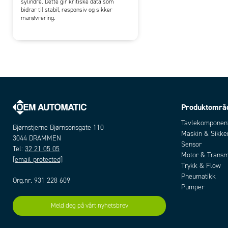
sylindre. Dette gir kritiske data som
bidrar til stabil, responsiv og sikker
manøvrering.
Produktområ
Tavlekomponen
Bjørnstjerne Bjørnsonsgate 110
Maskin & Sikke
3044 DRAMMEN
Sensor
Tel:
32 21 05 05
Motor & Transm
[email protected]
Trykk & Flow
Pneumatikk
Org.nr. 931 228 609
Pumper
Meld deg på vårt nyhetsbrev