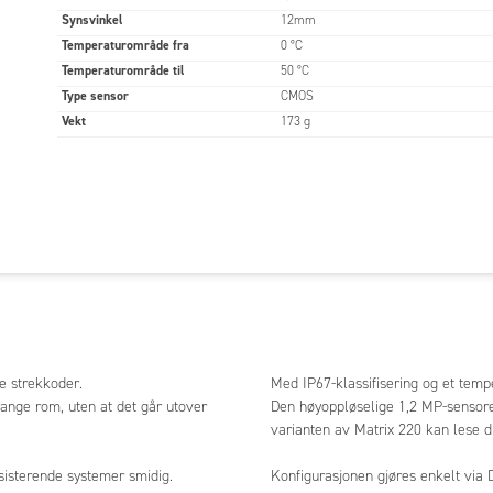
Synsvinkel
12mm
Temperaturområde fra
0 °C
Temperaturområde til
50 °C
Type sensor
CMOS
Vekt
173 g
le strekkoder.
Med IP67-klassifisering og et tempe
range rom, uten at det går utover
Den høyoppløselige 1,2 MP-sensore
varianten av Matrix 220 kan lese d
sisterende systemer smidig.
Konfigurasjonen gjøres enkelt via