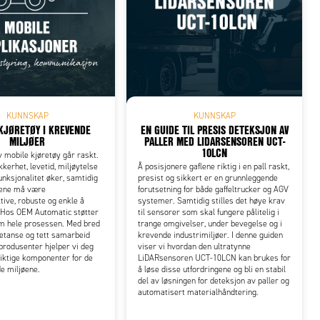
KUNNSKAP
KUNNSKAP
KJØRETØY I KREVENDE
EN GUIDE TIL PRESIS DETEKSJON AV
MILJØER
PALLER MED LIDARSENSOREN UCT-
10LCN
v mobile kjøretøy går raskt.
kkerhet, levetid, miljøytelse
Å posisjonere gaflene riktig i en pall raskt,
unksjonalitet øker, samtidig
presist og sikkert er en grunnleggende
yene må være
forutsetning for både gaffeltrucker og AGV
tive, robuste og enkle å
systemer. Samtidig stilles det høye krav
 Hos OEM Automatic støtter
til sensorer som skal fungere pålitelig i
om hele prosessen. Med bred
trange omgivelser, under bevegelse og i
etanse og tett samarbeid
krevende industrimiljøer. I denne guiden
rodusenter hjelper vi deg
viser vi hvordan den ultratynne
iktige komponenter for de
LiDARsensoren UCT-10LCN kan brukes for
e miljøene.
å løse disse utfordringene og bli en stabil
del av løsningen for deteksjon av paller og
automatisert materialhåndtering.