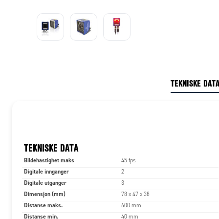
TEKNISKE DAT
TEKNISKE DATA
Bildehastighet maks
45 fps
Digitale innganger
2
Digitale utganger
3
Dimensjon (mm)
78 x 47 x 38
Distanse maks.
600 mm
Distanse min.
40 mm