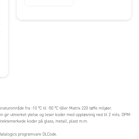
raturområde fra -10 °C til -50 °C tåler Matrix 220 tøffe miljøer.
n gir utmerket ytelse og leser koder med oppløsning ned til 2 mils. DPM-
irektemerkede koder på glass, metall, plast m.m.
 Datalogics programvare DLCode.