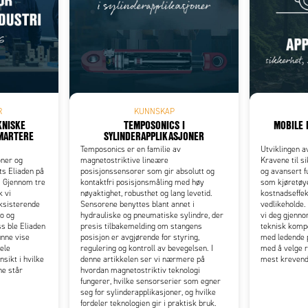
Add as new cart row
 to existing cart row
R
KUNNSKAP
KNISKE
TEMPOSONICS I
MOBILE 
SMARTERE
SYLINDERAPPLIKASJONER
Temposonics er en familie av
Utviklingen a
oner og
magnetostriktive lineære
Kravene til si
s Eliaden på
posisjonssensorer som gir absolutt og
og avansert f
 Gjennom tre
kontaktfri posisjonsmåling med høy
som kjøretø
k vi
nøyaktighet, robusthet og lang levetid.
kostnadseffek
eksisterende
Sensorene benyttes blant annet i
vedlikeholde.
ro og
hydrauliske og pneumatiske sylindre, der
vi deg gjenn
s ble Eliaden
presis tilbakemelding om stangens
teknisk komp
unne vise
posisjon er avgjørende for styring,
med ledende p
ele
regulering og kontroll av bevegelsen. I
med å velge r
nsikt i hvilke
denne artikkelen ser vi nærmere på
mest krevend
ne står
hvordan magnetostriktiv teknologi
fungerer, hvilke sensorserier som egner
seg for sylinderapplikasjoner, og hvilke
fordeler teknologien gir i praktisk bruk.