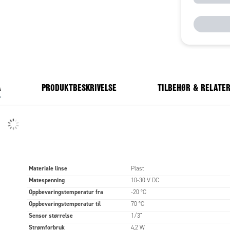
A
PRODUKTBESKRIVELSE
TILBEHØR & RELATE
Materiale linse
Plast
Matespenning
10-30 V DC
Oppbevaringstemperatur fra
-20 °C
Oppbevaringstemperatur til
70 °C
Sensor størrelse
1/3"
Strømforbruk
4,2 W