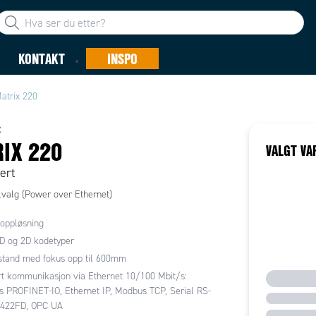
KONTAKT
INSPO
atrix 220
C
IX 220
VALGT VA
ert
lvalg (Power over Ethernet)
oppløsning
D og 2D kodetyper
stand med fokus opp til 600mm
rt kommunikasjon via Ethernet 10/100 Mbit/s:
s PROFINET-IO, Ethernet IP, Modbus TCP, Serial RS-
422FD, OPC UA