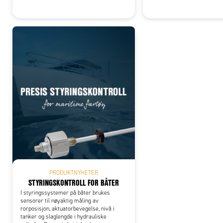
PRODUKTNYHETER
STYRINGSKONTROLL FOR BÅTER
I styringssystemer på båter brukes
sensorer til nøyaktig måling av
rorposisjon, aktuatorbevegelse, nivå i
tanker og slaglengde i hydrauliske