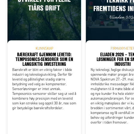
Add
KUNNSKAP
FIRMANYHETE
BÆREKRAFT GJENNOM LEVETID:
ELIADEN 2026 – TE
TEMPOSONICS-SENSORER SOM EN
LØSNINGER FOR EN 
LANGSIKTIG INVESTERING
INDUSTRI
Bærekraft er blitt en viktig faktor i både
Ny teknologi, faglige diskusj
industri og teknologiutvikling. Derfor får
spennende møter preget året
levetid og pålitelighet stadig større
NOVA Spektrum 27.–29. mai.
betydning ved valg av komponenter.
innholdsrike messedager fik
Sensorløsninger er intet unntak.
muligheten til å møte både 
Temposonics-sensorer skiller seg ut ved å
og nye kunder fra hele elekt
kombinere høy presisjon med en levetid
automasjonsbransjen. For os
som kan strekke seg opptil 30 år, noe som
en viktig møteplass der vi k
gir betydelige bærekraftsfordeler.
bredden i sortimentet vårt, d
kompetanse og få verdifull in
behov og utfordringer kunde
overfor i tiden fremover.