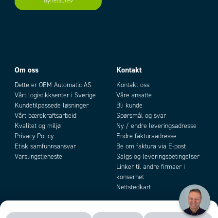
nyhetsbrev
Add as new cart row
Add to existing cart row
Om oss
Kontakt
Dette er OEM Automatic AS
Kontakt oss
Vårt logistikksenter i Sverige
Våre ansatte
Kundetilpassede løsninger
Bli kunde
Vårt bærekraftsarbeid
Spørsmål og svar
Kvalitet og miljø
Ny / endre leveringsadresse
Privacy Policy
Endre fakturaadresse
Etisk samfunnsansvar
Be om faktura via E-post
Varslingstjeneste
Salgs og leveringsbetingelser
Linker til andre firmaer i
konsernet
Nettstedkart