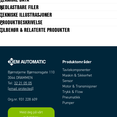
NEDLASTBARE FILER
Flow maks.
110 l/min
TEKNISKE ILLUSTRASJONER
Materiale aksel
Syrefast
PRODUKTBESKRIVELSE
Materiale akseltetning
Karbon/Kermaikk
TILBEHØR & RELATERTE PRODUKTER
Materiale elastomerer
Nitril
Materiale Impeller
Syrefast
Materiale pumpehus
Syrefast
Materiale tetninger
Nitril
Mediatemperatur fra
4 °C
Mediatemperatur til
95 °C
Produktområder
Strøm maks.
9 A
Artikler
Tavlekomponenter
Tilkobling
3/4" NPT
Bjørnstjerne Bjørnsonsgate 110
Maskin & Sikkerhet
Trykk maks.
3044 DRAMMEN
0,6 bar
Sensor
Tel:
32 21 05 05
Vekt
2,9 kg
Motor & Transmisjoner
[email protected]
Viskositet maks
20 cP
Trykk & Flow
Pneumatikk
Org.nr. 931 228 609
Pumper
Meld deg på vårt