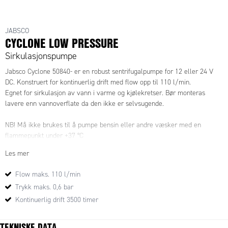
JABSCO
CYCLONE LOW PRESSURE
Sirkulasjonspumpe
Jabsco Cyclone 50840- er en robust sentrifugalpumpe for 12 eller 24 V
DC. Konstruert for kontinuerlig drift med flow opp til 110 l/min.
Egnet for sirkulasjon av vann i varme og kjølekretser. Bør monteras
lavere enn vannoverflate da den ikke er selvsugende.
NB! Må ikke brukes til å pumpe bensin eller andre væsker med en
flammepunkt under +37 °C
Les mer
Flow maks. 110 l/min
Trykk maks. 0,6 bar
Kontinuerlig drift 3500 timer
TEKNISKE DATA