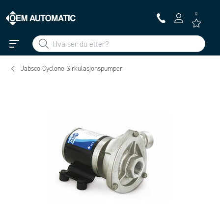
0
Jabsco Cyclone Sirkulasjonspumper