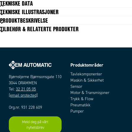
TEKNISKE DATA
TEKNISKE ILLUSTRASJONER
Materiale hus
Nikkelplettert messing
PRODUKTBESKRIVELSE
Temperaturområde fra
-20 °C
TILBEHØR & RELATERTE PRODUKTER
Temperaturområde til
70 °C
Tilkobling
Påstikk Ø3 mm
Vekt
36 g
Produktområder
Artikler
Tavlekomponenter
Bjørnstjerne Bjørnsonsgate 110
Maskin & Sikkerhet
3044 DRAMMEN
Sensor
Tel:
32 21 05 05
Motor & Transmisjoner
[email protected]
Trykk & Flow
Pneumatikk
Org.nr. 931 228 609
Pumper
Meld deg på vårt
nyhetsbrev
Add as new cart row
Add to existing cart row