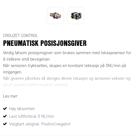
CROUZET CONTROL
PNEUMATISK POSISJONSGIVER
Veldig følsom posisjonsgiver som brukes sammen med lekasjesensor for
å indikere små bevegelser.
Når sensoren trykksettes, skapes en konstant lekkasje på 5Nl/min på
inngangen.
Når giveren påvirkes så stenges denne lekasjon og sensoren veksler og
gir et possitivt eller negativt utsignal.
Les mer
Høy følsomhet
Lavt luftforbruk 5 Nl/min
Valgbart utsignal. Positivt/negativt