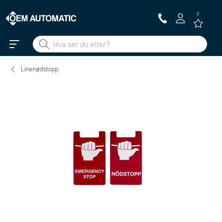
0
Linenødstopp