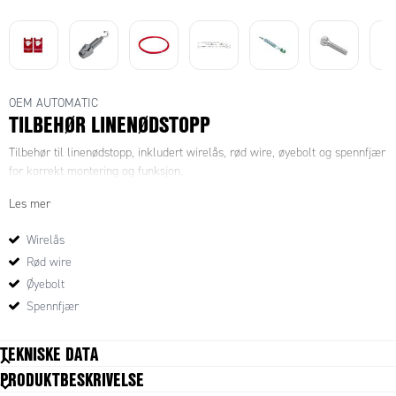
OEM AUTOMATIC
TILBEHØR LINENØDSTOPP
Tilbehør til linenødstopp, inkludert wirelås, rød wire, øyebolt og spennfjær
for korrekt montering og funksjon.
Les mer
Wirelås
Rød wire
Øyebolt
Spennfjær
TEKNISKE DATA
PRODUKTBESKRIVELSE