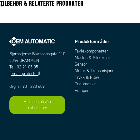
Tekniske data mangler
TILBEHØR & RELATERTE PRODUKTER
Produktområder
Artikler
Tavlekomponenter
Bjørnstjerne Bjørnsonsgate 110
Maskin & Sikkerhet
3044 DRAMMEN
Sensor
Tel:
32 21 05 05
Motor & Transmisjoner
[email protected]
Trykk & Flow
Pneumatikk
Org.nr. 931 228 609
Pumper
Meld deg på vårt
Add as new cart row
Add to existing cart row
nyhetsbrev