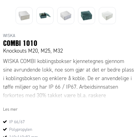
WISKA
COMBI 1010
Knockouts M20, M25, M32
WISKA COMBI koblingsbokser kjennetegnes gjennom
sine avrundende lokk, noe som gjør at det er bedre plass
i koblingsboksen og enklere å koble. De er anvendelige i
tøffe miljøer og har IP 66 / IP67. Arbeidsinnsatsen
forkortes med 30% takket være bl.a. raskere
kabelinnføring gjennom selvtettende membran.
Les mer
IP 66/67
Polypropylen