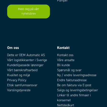
Pumper
Temperaturområde til
100 °C
Meld deg på vårt
nyhetsbrev
Add as new cart row
Add to existing cart row
Om oss
Kontakt
Dette er OEM Automatic AS
Kontakt oss
Vårt logistikksenter i Sverige
Våre ansatte
Kundetilpassede løsninger
Bli kunde
Vårt bærekraftsarbeid
Spørsmål og svar
Kvalitet og miljø
Ny / endre leveringsadresse
Privacy Policy
Endre fakturaadresse
Etisk samfunnsansvar
Be om faktura via E-post
Varslingstjeneste
Salgs og leveringsbetingelser
Linker til andre firmaer i
konsernet
Nettstedkart