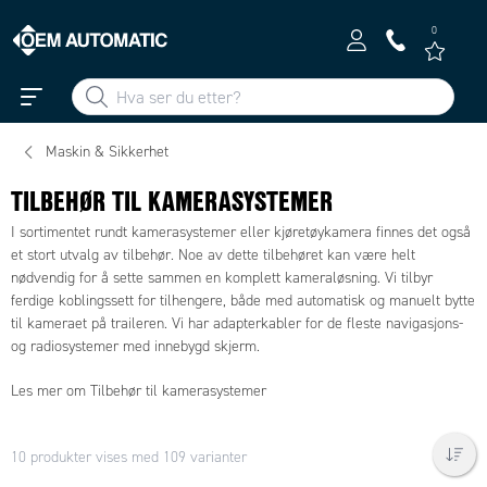
0
Maskin & Sikkerhet
TILBEHØR TIL KAMERASYSTEMER
I sortimentet rundt kamerasystemer eller kjøretøykamera finnes det også
et stort utvalg av tilbehør. Noe av dette tilbehøret kan være helt
nødvendig for å sette sammen en komplett kameraløsning. Vi tilbyr
ferdige koblingssett for tilhengere, både med automatisk og manuelt bytte
til kameraet på traileren. Vi har adapterkabler for de fleste navigasjons-
og radiosystemer med innebygd skjerm.
Les mer om Tilbehør til kamerasystemer
10 produkter vises med 109 varianter