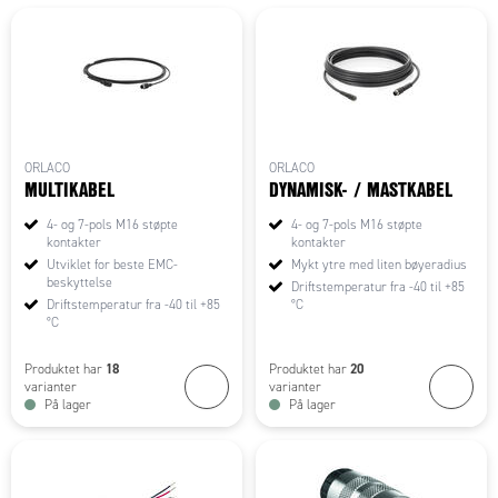
ORLACO
ORLACO
MULTIKABEL
DYNAMISK- / MASTKABEL
4- og 7-pols M16 støpte
4- og 7-pols M16 støpte
kontakter
kontakter
Utviklet for beste EMC-
Mykt ytre med liten bøyeradius
beskyttelse
Driftstemperatur fra -40 til +85
Driftstemperatur fra -40 til +85
°C
°C
18
20
Produktet har
Produktet har
varianter
varianter
På lager
På lager