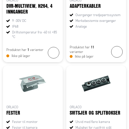
ORLACO
ORLACO
DVR-MULTIVIEW, H264, 4
ADAPTERKABLER
INNGANGER
Overganger tredjepartssystem
9 -30V DC
Merkebestemte overganger
IP68
Analoge
Driftstemperatur fra -40 til +85
°C
11
Produktet har
1
Produktet har
varianter
varianter
Ikke på lager
Ikke på lager
ORLACO
ORLACO
FESTER
SVITSJER OG SPLITBOKSER
Fester til monitor
Utvid med flere kamera
Fester til kamera
Mulighet for rustfritt stål