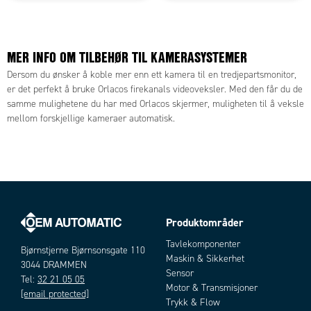
MER INFO OM TILBEHØR TIL KAMERASYSTEMER
Dersom du ønsker å koble mer enn ett kamera til en tredjepartsmonitor,
er det perfekt å bruke Orlacos firekanals videoveksler. Med den får du de
samme mulighetene du har med Orlacos skjermer, muligheten til å veksle
mellom forskjellige kameraer automatisk.
Produktområder
Tavlekomponenter
Bjørnstjerne Bjørnsonsgate 110
Maskin & Sikkerhet
3044 DRAMMEN
Sensor
Tel:
32 21 05 05
Motor & Transmisjoner
[email protected]
Trykk & Flow