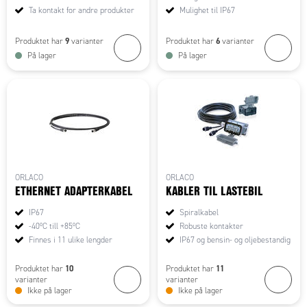
Ta kontakt for andre produkter
Mulighet til IP67
9
6
Produktet har
varianter
Produktet har
varianter
På lager
På lager
ORLACO
ORLACO
ETHERNET ADAPTERKABEL
KABLER TIL LASTEBIL
IP67
Spiralkabel
-40ºC till +85ºC
Robuste kontakter
Finnes i 11 ulike lengder
IP67 og bensin- og oljebestandig
10
11
Produktet har
Produktet har
varianter
varianter
Ikke på lager
Ikke på lager