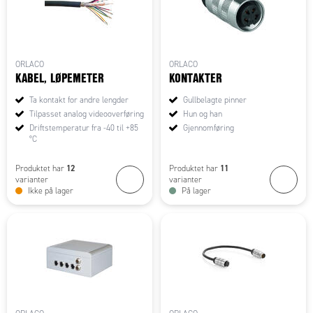
ORLACO
ORLACO
KABEL, LØPEMETER
KONTAKTER
Ta kontakt for andre lengder
Gullbelagte pinner
Tilpasset analog videooverføring
Hun og han
Driftstemperatur fra -40 til +85
Gjennomføring
°C
12
11
Produktet har
Produktet har
varianter
varianter
Ikke på lager
På lager