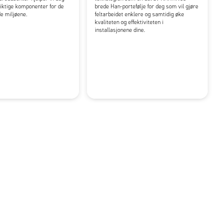
iktige komponenter for de
brede Han-portefølje for deg som vil gjøre
e miljøene.
feltarbeidet enklere og samtidig øke
kvaliteten og effektiviteten i
installasjonene dine.