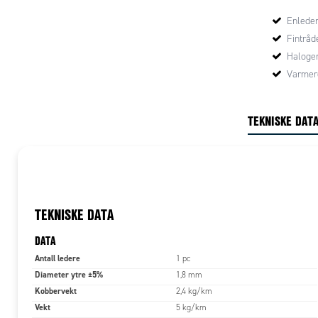
Enlede
Fintråde
Halogen
Varmere
TEKNISKE DAT
TEKNISKE DATA
DATA
Antall ledere
1 pc
Diameter ytre ±5%
1,8 mm
Kobbervekt
2,4 kg/km
Vekt
5 kg/km