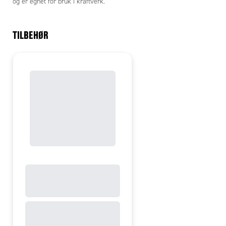
og er egnet for bruk i kraftverk.
TILBEHØR