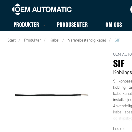
PRODUKTER
PRODUSENTER
OM OSS
Start
Produkter
Kabel
Varmebestandig kabel
SIF
OEM AUTO
SIF
Koblings
Silikonbase
kobling i t
kabelkanal
installasj
Anvendelig
kabel, spesi
og skipsby
Kablene er 
Les mer