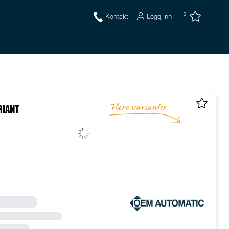
0
Kontakt
Logg inn
RIANT