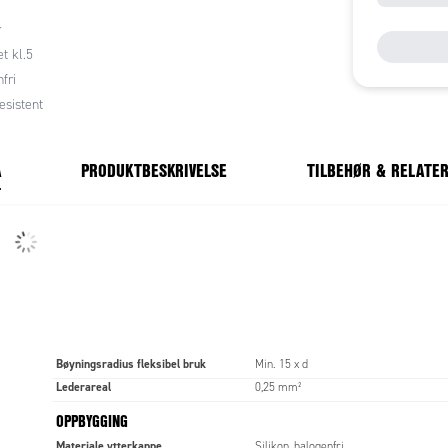
r
t kl.5
fri
sistent
A
PRODUKTBESKRIVELSE
TILBEHØR & RELATE
Bøyningsradius fleksibel bruk
Min. 15 x d
Lederareal
0,25 mm²
OPPBYGGING
Materiale ytterkappe
Silikon, halogenfri