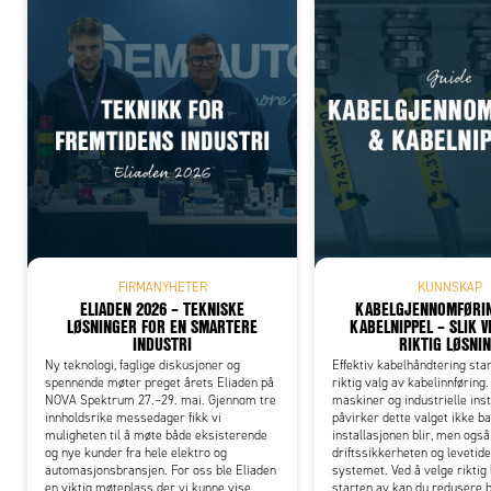
Add
FIRMANYHETER
KUNNSKAP
ELIADEN 2026 – TEKNISKE
KABELGJENNOMFØRIN
LØSNINGER FOR EN SMARTERE
KABELNIPPEL – SLIK 
INDUSTRI
RIKTIG LØSNI
Ny teknologi, faglige diskusjoner og
Effektiv kabelhåndtering sta
spennende møter preget årets Eliaden på
riktig valg av kabelinnføring.
NOVA Spektrum 27.–29. mai. Gjennom tre
maskiner og industrielle inst
innholdsrike messedager fikk vi
påvirker dette valget ikke b
muligheten til å møte både eksisterende
installasjonen blir, men også
og nye kunder fra hele elektro og
driftssikkerheten og levetiden
automasjonsbransjen. For oss ble Eliaden
systemet. Ved å velge riktig 
en viktig møteplass der vi kunne vise
starten av kan du redusere 