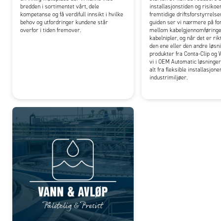
bredden i sortimentet vårt, dele
installasjonstiden og risikoe
kompetanse og få verdifull innsikt i hvilke
fremtidige driftsforstyrrelse
behov og utfordringer kundene står
guiden ser vi nærmere på for
overfor i tiden fremover.
mellom kabelgjennomføringe
kabelnipler, og når det er rik
den ene eller den andre løsn
produkter fra Conta-Clip og 
vi i OEM Automatic løsninge
alt fra fleksible installasjone
industrimiljøer.