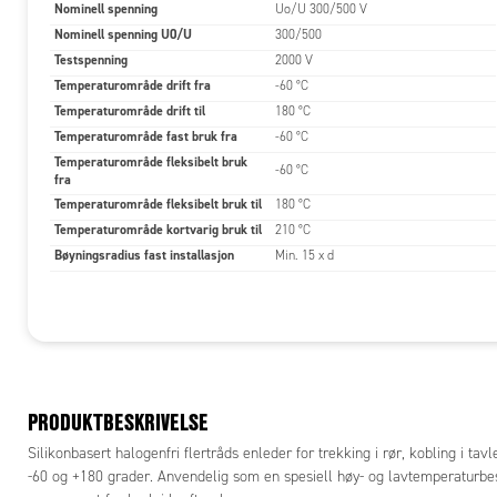
Nominell spenning
Uo/U 300/500 V
Nominell spenning U0/U
300/500
Testspenning
2000 V
Temperaturområde drift fra
-60 °C
Temperaturområde drift til
180 °C
Temperaturområde fast bruk fra
-60 °C
Temperaturområde fleksibelt bruk
-60 °C
fra
Temperaturområde fleksibelt bruk til
180 °C
Temperaturområde kortvarig bruk til
210 °C
Bøyningsradius fast installasjon
Min. 15 x d
PRODUKTBESKRIVELSE
Silikonbasert halogenfri flertråds enleder for trekking i rør, kobling i 
-60 og +180 grader. Anvendelig som en spesiell høy- og lavtemperaturbesta