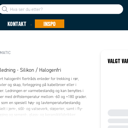
KONTAKT
INSPO
MATIC
VALGT VA
ledning - Silikon / Halogenfri
rt halogenfri flertråds enleder for trekking i rør,
avler og skap, forleggning på kabelbroer eller i
er. Ledningen er varmebestandig og kan benyttes i
oner med driftstemperatur mellom -60 og +180 grader.
 som en spesiell høy- og lavtemperaturbestandig
elt i jern-, stål- og valseverk, støperier, samt i fly-
gging og sement-, glass- og keramikkfabrikker.
halogenfrie og er egnet for bruk i kraftverk.