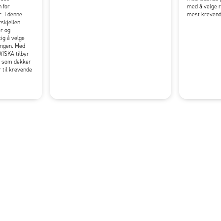
n for
med å velge r
r. I denne
mest krevend
skjellen
r og
tig å velge
ingen. Med
WISKA tilbyr
r som dekker
r til krevende