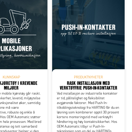
KUNNSKAP
PRODUKTNYHETER
KJØRETØY I KREVENDE
RASK INSTALLASJON MED
MILJØER
VERKTØYFRIE PUSH-IN-KONTAKTER
v mobile kjøretøy går raskt.
Ved installasjon av industrielle kontakter
kkerhet, levetid, miljøytelse
er tid, pålitelighet og fleksibilitet
unksjonalitet øker, samtidig
avgjørende faktorer. Med Push-In-
yene må være
tilkoblingsteknologi fra HARTING får du en
tive, robuste og enkle å
løsning som kombinerer opptil 30 prosent
 Hos OEM Automatic støtter
kortere monteringstid med verktøyfri
om hele prosessen. Med bred
håndtering og høy kontaktsikkerhet. Hos
etanse og tett samarbeid
OEM Automatic tilbyr vi Push-In-
rodusenter hjelper vi deg
teknologien som en del av HARTINGs