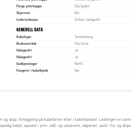
Farge ytterkappe
Gul/grønn
Skjermet
Nei
Lederisolasjon
Silikon, halogenfri
GENERELL DATA
Kabeltype
Tavleledning
Bruksområde
Fast bruk
Halogenfri
Ja
Halogenfri
Ja
Godkjenninger
RoHS
Fungerer i kabelkjede
Nei
tavler og skap, forleggning på kabelbroer eller i kabelkanaler. Ledningen er v
ndig kabel, spesielt i jern-, stål- og valseverk, støperier, samt i fly- og sk