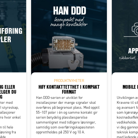
Add as new cart row
 to existing cart row
PRODUKTNYHETER
G ELLER
HØY KONTAKTTETTHET I KOMPAKT
MOBILE 
VELGER DU
FORMAT
NG
Han DDD-serien er utviklet for
Utviklingen a
rter med
installasjoner der mange signaler skal
Kravene til si
 I styreskap,
overføres på begrenset plass. Med opptil
og avansert f
allasjoner
55–107 poler i én og samme kontakt gir
som kjøretø
are hvor enkel
serien betydelig plassbesparelse
kostnadseffek
sammenlignet med tidligere løsninger,
vedlikeholde.
 til hele
samtidig som overføringskapasiteten
vi deg gjenn
løsning fra
opprettholdes på 250 V og 10 A.
teknisk komp
både
med ledende p