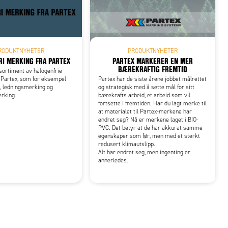
RODUKTNYHETER
PRODUKTNYHETER
RI MERKING FRA PARTEX
PARTEX MARKERER EN MER
BÆREKRAFTIG FREMTID
 sortiment av halogenfrie
 Partex, som for eksempel
Partex har de siste årene jobbet målrettet
, ledningsmerking og
og strategisk med å sette mål for sitt
rking.
bærekrafts arbeid, et arbeid som vil
fortsette i fremtiden. Har du lagt merke til
at materialet til Partex-merkene har
endret seg? Nå er merkene laget i BIO-
PVC. Det betyr at de har akkurat samme
egenskaper som før, men med et sterkt
redusert klimautslipp.
Alt har endret seg, men ingenting er
annerledes.