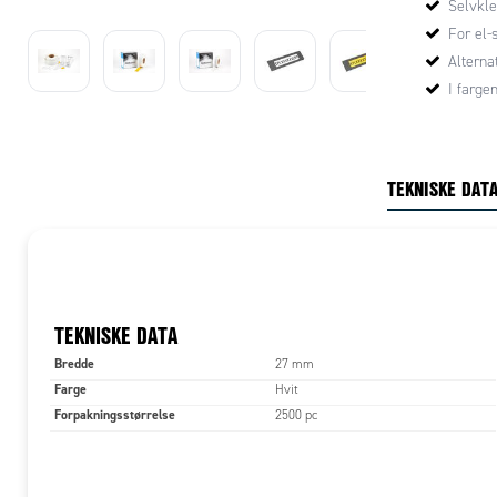
Selvkle
For el-
Alternat
I fargen
TEKNISKE DAT
TEKNISKE DATA
Bredde
27 mm
Farge
Hvit
Forpakningsstørrelse
2500 pc