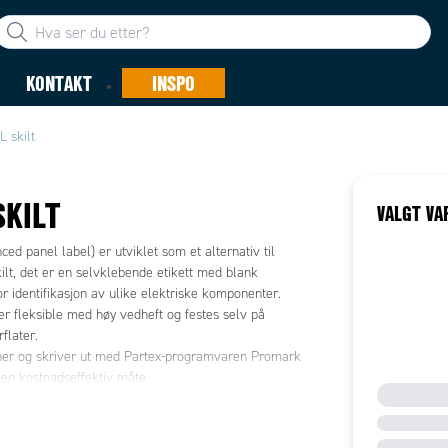
KONTAKT
INSPO
L skilt
SKILT
VALGT VA
ed panel label) er utviklet som et alternativ til
ilt, det er en selvklebende etikett med blank
or identifikasjon av ulike elektriske komponenter.
er fleksible med høy vedheft og festes selv på
flater.
er og skriver ut med Partex-programvaren Promark
 en kostnadseffektiv måte.
ene er svært motstandsdyktige mot riper og slitasje,
lkohol, smøremidler og oljer.