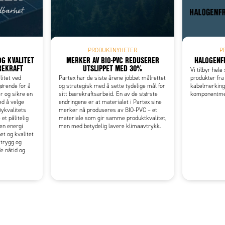
Add as new cart row
 to existing cart row
PRODUKTNYHETER
P
OG KVALITET
MERKER AV BIO-PVC REDUSERER
HALOGENF
REKRAFT
UTSLIPPET MED 30%
Vi tilbyr hele
litet ved
Partex har de siste årene jobbet målrettet
produkter fra
jørende for å
og strategisk med å sette tydelige mål for
kabelmerking
r og sikre en
sitt bærekraftsarbeid. En av de største
komponentme
ed å velge
endringene er at materialet i Partex sine
øykvalitets
merker nå produseres av BIO-PVC – et
t pålitelig
materiale som gir samme produktkvalitet,
en energi
men med betydelig lavere klimaavtrykk.
et og kvalitet
 trygg og
de nåtid og