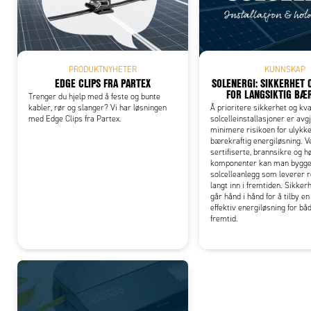
Add
PRODUKTNYHETER
KUNNSKAP
EDGE CLIPS FRA PARTEX
SOLENERGI: SIKKERHET 
FOR LANGSIKTIG BÆ
Trenger du hjelp med å feste og bunte
kabler, rør og slanger? Vi har løsningen
Å prioritere sikkerhet og kva
med Edge Clips fra Partex.
solcelleinstallasjoner er avg
minimere risikoen for ulykke
bærekraftig energiløsning. V
sertifiserte, brannsikre og h
komponenter kan man bygge e
solcelleanlegg som leverer r
langt inn i fremtiden. Sikkerh
går hånd i hånd for å tilby en
effektiv energiløsning for bå
fremtid.