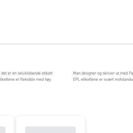
, det er en selvklebende etikett
Man designer og skriver ut med P
tikettene er fleksible med høy
EPL etikettene er svært motstandsdy