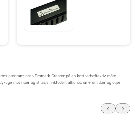
artex-programvaren Promark Creator på en kostnadseffektiv måte.
ktige mot riper og slitasje, inkludert alkohol, smøremidler og oljer.