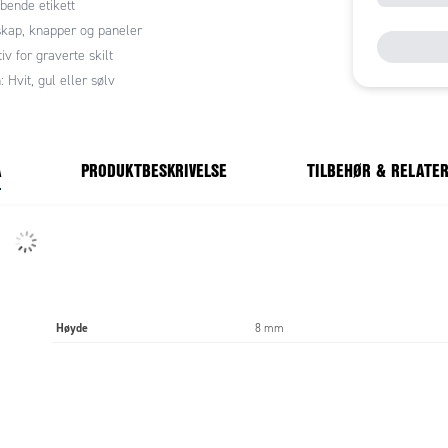
bende etikett
skap, knapper og paneler
iv for graverte skilt
: Hvit, gul eller sølv
A
PRODUKTBESKRIVELSE
TILBEHØR & RELATE
Høyde
8 mm