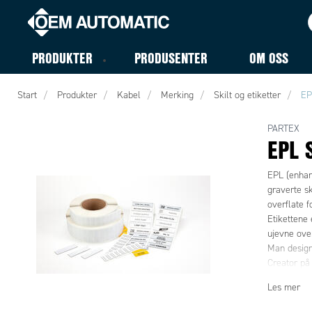
PRODUKTER
PRODUSENTER
OM OSS
Start
Produkter
Kabel
Merking
Skilt og etiketter
EP
PARTEX
EPL 
EPL (enhanc
graverte sk
overflate f
Etikettene 
ujevne over
Man design
Creator på
EPL etikett
Les mer
inkludert a