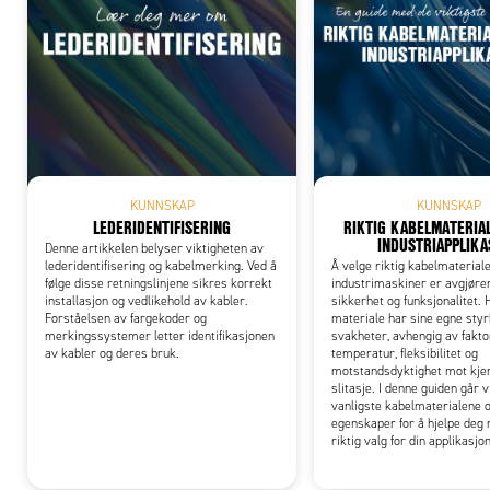
Add
KUNNSKAP
KUNNSKAP
LEDERIDENTIFISERING
RIKTIG KABELMATERIAL
INDUSTRIAPPLIKA
Denne artikkelen belyser viktigheten av
lederidentifisering og kabelmerking. Ved å
Å velge riktig kabelmateriale
følge disse retningslinjene sikres korrekt
industrimaskiner er avgjøre
installasjon og vedlikehold av kabler.
sikkerhet og funksjonalitet. 
Forståelsen av fargekoder og
materiale har sine egne styr
merkingssystemer letter identifikasjonen
svakheter, avhengig av fakt
av kabler og deres bruk.
temperatur, fleksibilitet og
motstandsdyktighet mot kje
slitasje. I denne guiden går 
vanligste kabelmaterialene 
egenskaper for å hjelpe deg 
riktig valg for din applikasjon