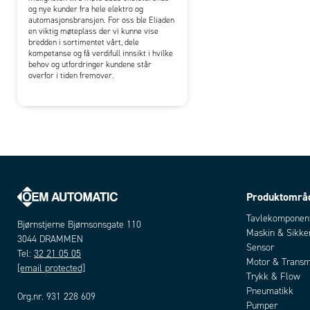
og nye kunder fra hele elektro og
automasjonsbransjen. For oss ble Eliaden
en viktig møteplass der vi kunne vise
bredden i sortimentet vårt, dele
kompetanse og få verdifull innsikt i hvilke
behov og utfordringer kundene står
overfor i tiden fremover.
Produktområ
Tavlekomponen
Bjørnstjerne Bjørnsonsgate 110
Maskin & Sikke
3044 DRAMMEN
Sensor
Tel:
32 21 05 05
Motor & Transm
[email protected]
Trykk & Flow
Pneumatikk
Org.nr. 931 228 609
Pumper