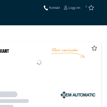
0
Kontakt
Logg inn
RIANT