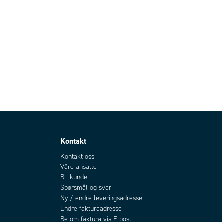
Kontakt
Kontakt oss
Våre ansatte
Bli kunde
Spørsmål og svar
Ny / endre leveringsadresse
Endre fakturaadresse
Be om faktura via E-post