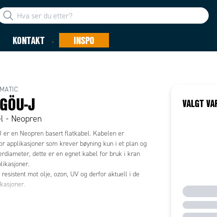
KONTAKT
INSPO
MATIC
GÖU-J
VALGT VA
l - Neopren
er en Neopren basert flatkabel. Kabelen er
or applikasjoner som krever bøyning kun i et plan og
terdiameter, dette er en egnet kabel for bruk i kran
likasjoner.
resistent mot olje, ozon, UV og derfor aktuell i de
likasjoner.
t opp til 5 ledere, nummerert fra 6 ledere.