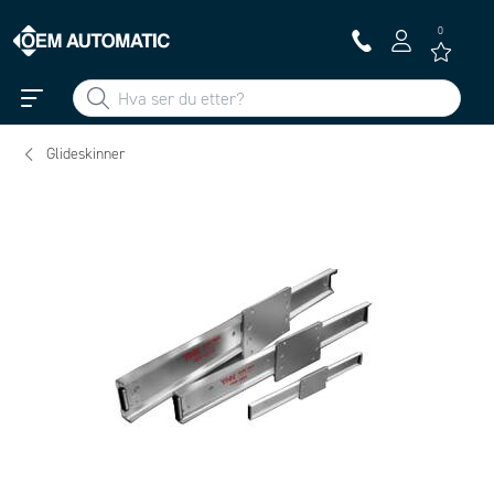
0
Glideskinner