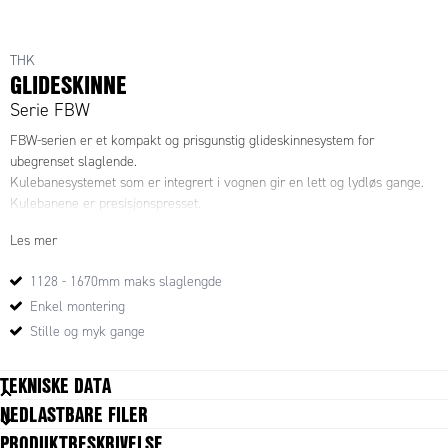
THK
GLIDESKINNE
Serie FBW
FBW-serien er et kompakt og prisgunstig glideskinnesystem for
ubegrenset slaglende.
Kulebanesystemet som er integrert i vognen gir en lett og lydløs gange.
Kulebanene er presisjonspresset.
Les mer
1128 - 1670mm maks slaglengde
Enkel montering
Stille og myk gange
TEKNISKE DATA
NEDLASTBARE FILER
Slaglengde maks.
1128 mm
PRODUKTBESKRIVELSE