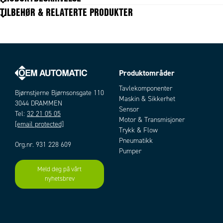
TILBEHØR & RELATERTE PRODUKTER
Produktområder
Artikler
Tavlekomponenter
Bjørnstjerne Bjørnsonsgate 110
Maskin & Sikkerhet
3044 DRAMMEN
Sensor
Tel:
32 21 05 05
Motor & Transmisjoner
[email protected]
Trykk & Flow
Pneumatikk
Org.nr. 931 228 609
Pumper
Meld deg på vårt
Add as new cart row
Add to existing cart row
nyhetsbrev