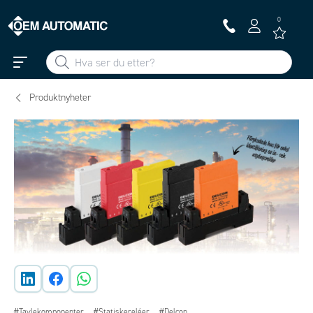
0
Produktnyheter
#Tavlekomponenter
#Statiskereléer
#Delcon