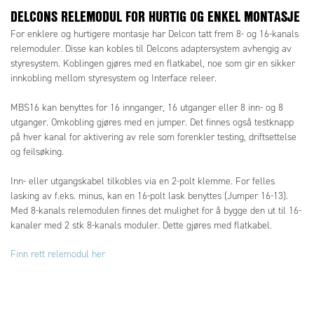
DELCONS RELEMODUL FOR HURTIG OG ENKEL MONTASJE
For enklere og hurtigere montasje har Delcon tatt frem 8- og 16-kanals
relemoduler. Disse kan kobles til Delcons adaptersystem avhengig av
styresystem. Koblingen gjøres med en flatkabel, noe som gir en sikker
innkobling mellom styresystem og Interface releer.
MBS16 kan benyttes for 16 innganger, 16 utganger eller 8 inn- og 8
utganger. Omkobling gjøres med en jumper. Det finnes også testknapp
på hver kanal for aktivering av rele som forenkler testing, driftsettelse
og feilsøking.
Inn- eller utgangskabel tilkobles via en 2-polt klemme. For felles
lasking av f.eks. minus, kan en 16-polt lask benyttes (Jumper 16-13).
Med 8-kanals relemodulen finnes det mulighet for å bygge den ut til 16-
kanaler med 2 stk 8-kanals moduler. Dette gjøres med flatkabel.
Finn rett relemodul her