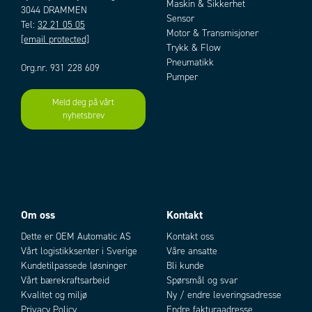
Maskin & Sikkerhet
3044 DRAMMEN
Sensor
Tel:
32 21 05 05
Motor & Transmisjoner
[email protected]
Trykk & Flow
Pneumatikk
Org.nr. 931 228 609
Pumper
Meld deg på vårt
nyhetsbrev
Om oss
Kontakt
Dette er OEM Automatic AS
Kontakt oss
Vårt logistikksenter i Sverige
Våre ansatte
Kundetilpassede løsninger
Bli kunde
Vårt bærekraftsarbeid
Spørsmål og svar
Kvalitet og miljø
Ny / endre leveringsadresse
Privacy Policy
Endre fakturaadresse