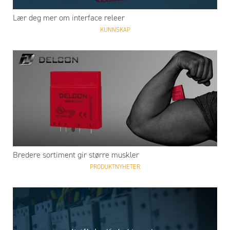
Lær deg mer om interface releer
KUNNSKAP
Bredere sortiment gir større muskler
PRODUKTNYHETER