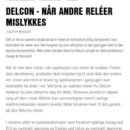
DELCON - NÅR ANDRE RELÉER
MISLYKKES
Joachim Bjelland
Sett ut ifra et systems totalkostnad er releer en forholdsvis billig komponent, men
kostnaden for releer som ikke fungerer og som må byttes ut kan også gjøre dem til den
dyreste komponenten. Med unike statiske releer fra Delcon unngår du dette problemet i
mange år fremover!
Når et rele ikke virker i din applikasjon kan feilen bli kostbar. Feilen
skal identifiseres, produktet skal erstattes og til slutt skal den kobles
inn. Innen alle trinn er klare og applikasjonen i gang igjen kan
kostnaden ha dratt i vei. Ved bruk av statiske releer fra Delcon
behøver du ikke bekymre deg for dette. Releenes levetid er såpass
lang att den i visse tilfeller kan sammenlignes med 4 vanlige
elektromekaniske releers levetid. Dette forsikres med 10 års garanti
på alle Delcons releer.
I releene sitter en pulstransformator som forsikrer tydelige tilslag ved
2/3 av nominell spenning og fraslag ved halve av nominell spenning,