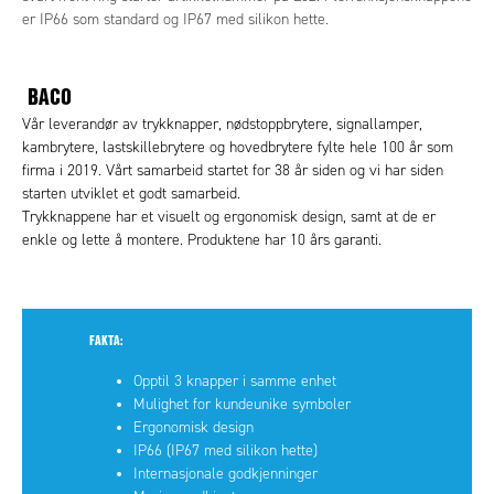
er IP66 som standard og IP67 med silikon hette.
BACO
Vår leverandør av trykknapper, nødstoppbrytere, signallamper,
kambrytere, lastskillebrytere og hovedbrytere fylte hele 100 år som
firma i 2019. Vårt samarbeid startet for 38 år siden og vi har siden
starten utviklet et godt samarbeid.
Trykknappene har et visuelt og ergonomisk design, samt at de er
enkle og lette å montere. Produktene har 10 års garanti.
FAKTA:
Opptil 3 knapper i samme enhet
Mulighet for kundeunike symboler
Ergonomisk design
IP66 (IP67 med silikon hette)
Internasjonale godkjenninger