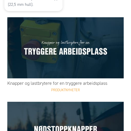
(22,5 mm hull).
Knapper og lastbrytere for en tryggere arbeidsplass
PRODUKTNYHETER