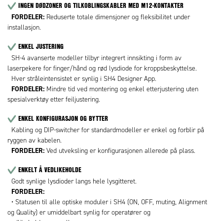
INGEN DØDZONER OG TILKOBLINGSKABLER MED M12-KONTAKTER
FORDELER:
Reduserte totale dimensjoner og fleksibilitet under
installasjon.
ENKEL JUSTERING
SH-4 avanserte modeller tilbyr integrert innsikting i form av
laserpekere for finger/hånd og rød lysdiode for kroppsbeskyttelse.
Hver stråleintensistet er synlig i SH4 Designer App.
FORDELER
:
Mindre tid ved montering og enkel etterjustering uten
spesialverktøy etter feiljustering.
ENKEL KONFIGURASJON OG BYTTER
Kabling og DIP-switcher for standardmodeller er enkel og forblir på
ryggen av kabelen.
FORDELER
:
Ved utveksling er konfigurasjonen allerede på plass.
ENKELT Å VEDLIKEHOLDE
Godt synlige lysdioder langs hele lysgitteret.
FORDELER
:
• Statusen til alle optiske moduler i SH4 (ON, OFF, muting, Alignment
og Quality) er umiddelbart synlig for operatører og