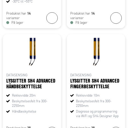
-30°C til +55°C
14
14
Produktet har
Produktet har
varianter
varianter
På lager
På lager
DATASENSING
DATASENSING
LYSGITTER SH4 ADVANCED
LYSGITTER SH4 ADVANCED
HÅNDBESKYTTELSE
FINGERBESKYTTELSE
Rekkevidde 20m
Rekkevidde 10m
Beskyttelsesfelt fra 300-
Beskyttelsesfelt fra 300-
2250mm
2250mm
Håndbeskyttelse
Diagnose og programmering
via WiFi og SH4 Designer App
28
28
Produktet har
Produktet har