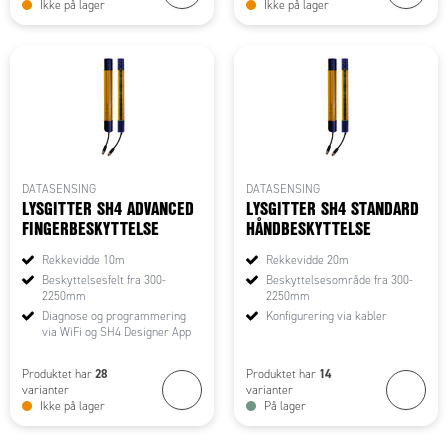
Ikke på lager
Ikke på lager
DATASENSING
DATASENSING
LYSGITTER SH4 ADVANCED
LYSGITTER SH4 STANDARD
FINGERBESKYTTELSE
HÅNDBESKYTTELSE
Rekkevidde 10m
Rekkevidde 20m
Beskyttelsesfelt fra 300-
Beskyttelsesområde fra 300-
2250mm
2250mm
Diagnose og programmering
Konfigurering via kabler
via WiFi og SH4 Designer App
28
14
Produktet har
Produktet har
varianter
varianter
Ikke på lager
På lager