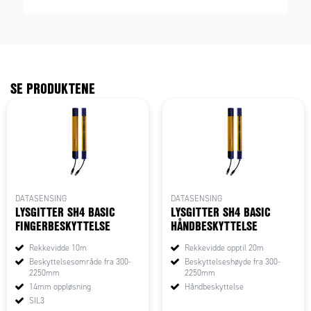
SE PRODUKTENE
DATASENSING
DATASENSING
LYSGITTER SH4 BASIC
LYSGITTER SH4 BASIC
FINGERBESKYTTELSE
HÅNDBESKYTTELSE
Rekkevidde 10m
Rekkevidde opptil 20m
Beskyttelsesområde fra 300-
Beskyttelseshøyde fra 300-
2250mm
2250mm
14mm oppløsning
Håndbeskyttelse
SIL3