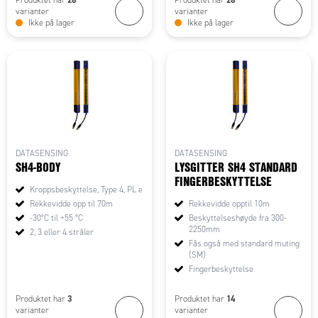
varianter
varianter
Ikke på lager
Ikke på lager
DATASENSING
DATASENSING
SH4-BODY
LYSGITTER SH4 STANDARD
FINGERBESKYTTELSE
Kroppsbeskyttelse, Type 4, PL e
Rekkevidde opp til 70m
Rekkevidde opptil 10m
-30°C til +55 °C
Beskyttelseshøyde fra 300-
2250mm
2, 3 eller 4 stråler
Fås også med standard muting
(SM)
Fingerbeskyttelse
3
14
Produktet har
Produktet har
varianter
varianter