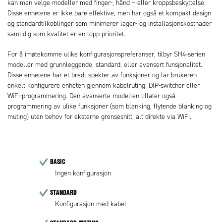
kan man velge modeller med finger-, hånd – eller kroppsbeskyttelse.
Disse enhetene er ikke bare effektive, men har også et kompakt design
og standardtilkoblinger som minimerer lager- og installasjonskostnader
samtidig som kvalitet er en topp prioritet.
For å imøtekomme ulike konfigurasjonspreferanser, tilbyr SH4-serien
modeller med grunnleggende, standard, eller avansert funsjonalitet.
Disse enhetene har et bredt spekter av funksjoner og lar brukeren
enkelt konfigurere enheten gjennom kabelruting, DIP-switcher eller
WiFi-programmering. Den avanserte modellen tillater også
programmering av ulike funksjoner (som blanking, flytende blanking og
muting) uten behov for eksterne grensesnitt, alt direkte via WiFi.
BASIC
Ingen konfigurasjon
STANDARD
Konfigurasjon med kabel