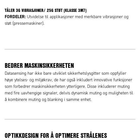
TÅLER 3G VIBRASJONER/ 25G STØT (KLASSE 3M7)
FORDELER:
Utvidelse til applikasjoner med merkbare vibrasjoner og
støt (pressemaskiner).
BEDRER MASKINSIKKERHETEN
Datasensing har ikke bare utviklet sikkerhetslysgitter som oppfyller
høye ytelses- og miljøkrav, de har også inkludert innovative funksjoner
som forbedrer maskinsikkerheten ytterligere. Disse inkluderer muting
med fire uavhengige signaler, delvis dynamisk muting og muligheten til
å kombinere muting og blanking i samme enhet.
OPTIKKDESIGN FOR Å OPTIMERE STRÅLENES