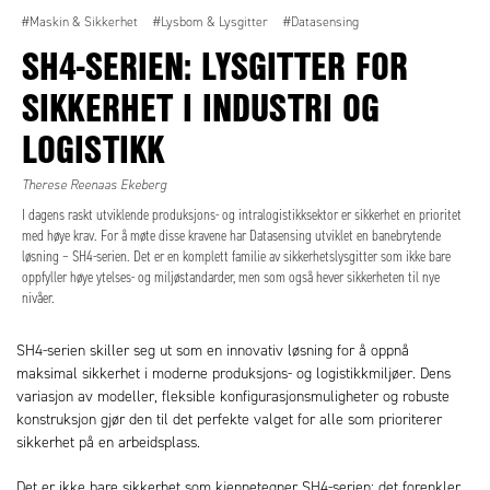
#Maskin & Sikkerhet
#Lysbom & Lysgitter
#Datasensing
SH4-SERIEN: LYSGITTER FOR
SIKKERHET I INDUSTRI OG
LOGISTIKK
Therese Reenaas Ekeberg
I dagens raskt utviklende produksjons- og intralogistikksektor er sikkerhet en prioritet
med høye krav. For å møte disse kravene har Datasensing utviklet en banebrytende
løsning – SH4-serien. Det er en komplett familie av sikkerhetslysgitter som ikke bare
oppfyller høye ytelses- og miljøstandarder, men som også hever sikkerheten til nye
nivåer.
SH4-serien skiller seg ut som en innovativ løsning for å oppnå
maksimal sikkerhet i moderne produksjons- og logistikkmiljøer. Dens
variasjon av modeller, fleksible konfigurasjonsmuligheter og robuste
konstruksjon gjør den til det perfekte valget for alle som prioriterer
sikkerhet på en arbeidsplass.
Det er ikke bare sikkerhet som kjennetegner SH4-serien; det forenkler