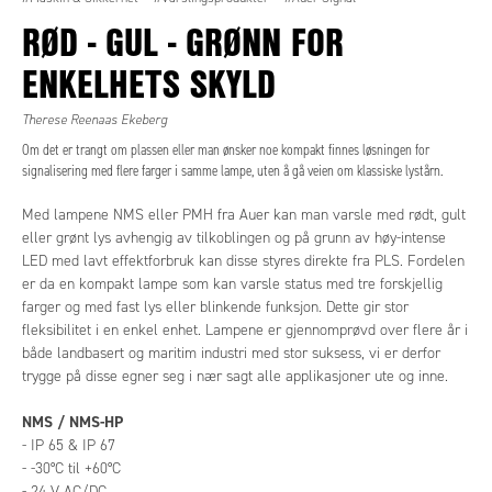
RØD - GUL - GRØNN FOR
ENKELHETS SKYLD
Therese Reenaas Ekeberg
Om det er trangt om plassen eller man ønsker noe kompakt finnes løsningen for
signalisering med flere farger i samme lampe, uten å gå veien om klassiske lystårn.
Med lampene NMS eller PMH fra Auer kan man varsle med rødt, gult
eller grønt lys avhengig av tilkoblingen og på grunn av høy-intense
LED med lavt effektforbruk kan disse styres direkte fra PLS. Fordelen
er da en kompakt lampe som kan varsle status med tre forskjellig
farger og med fast lys eller blinkende funksjon. Dette gir stor
fleksibilitet i en enkel enhet. Lampene er gjennomprøvd over flere år i
både landbasert og maritim industri med stor suksess, vi er derfor
trygge på disse egner seg i nær sagt alle applikasjoner ute og inne.
NMS / NMS-HP
- IP 65 & IP 67
- -30°C til +60°C
- 24 V AC/DC