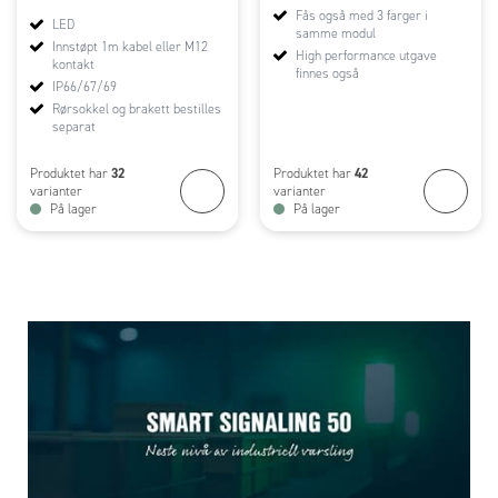
Fås også med 3 farger i
LED
samme modul
Innstøpt 1m kabel eller M12
High performance utgave
kontakt
finnes også
IP66/67/69
Rørsokkel og brakett bestilles
separat
32
42
Produktet har
Produktet har
varianter
varianter
På lager
På lager