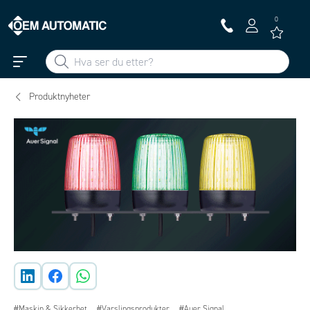
0
Produktnyheter
#Maskin & Sikkerhet
#Varslingsprodukter
#Auer Signal