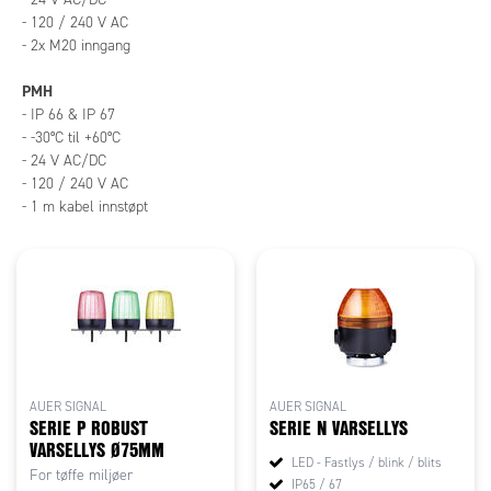
- 120 / 240 V AC
- 2x M20 inngang
PMH
- IP 66 & IP 67
- -30°C til +60°C
- 24 V AC/DC
- 120 / 240 V AC
- 1 m kabel innstøpt
AUER SIGNAL
AUER SIGNAL
SERIE P ROBUST
SERIE N VARSELLYS
VARSELLYS Ø75MM
LED - Fastlys / blink / blits
For tøffe miljøer
IP65 / 67