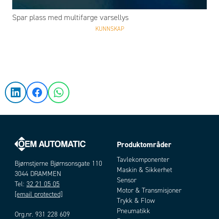
Spar plass med multifarge varsellys
KUNNSKAP
Produktområder
Tavlekomponenter
Bjørnstjerne Bjørnsonsgate 110
Maskin & Sikkerhet
3044 DRAMMEN
Sensor
Tel:
32 21 05 05
Motor & Transmisjoner
[email protected]
Trykk & Flow
Pneumatikk
Org.nr. 931 228 609