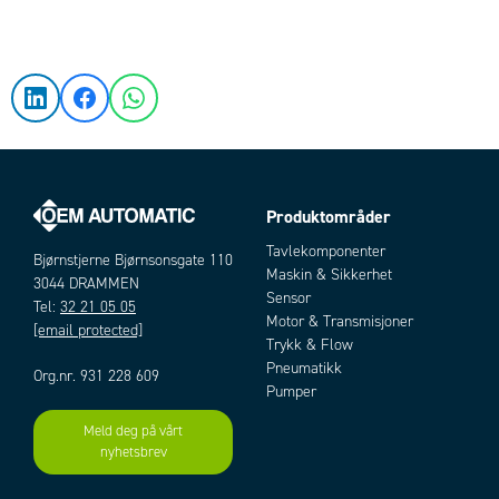
Produktområder
Tavlekomponenter
Bjørnstjerne Bjørnsonsgate 110
Maskin & Sikkerhet
3044 DRAMMEN
Sensor
Tel:
32 21 05 05
Motor & Transmisjoner
[email protected]
Trykk & Flow
Pneumatikk
Org.nr. 931 228 609
Pumper
Meld deg på vårt
nyhetsbrev