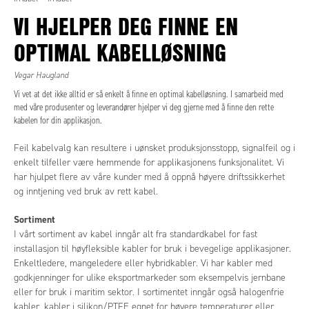
VI HJELPER DEG FINNE EN
OPTIMAL KABELLØSNING
Vegar Haugland
Vi vet at det ikke alltid er så enkelt å finne en optimal kabelløsning. I samarbeid med
med våre produsenter og leverandører hjelper vi deg gjerne med å finne den rette
kabelen for din applikasjon.
Feil kabelvalg kan resultere i uønsket produksjonsstopp, signalfeil og i
enkelt tilfeller være hemmende for applikasjonens funksjonalitet. Vi
har hjulpet flere av våre kunder med å oppnå høyere driftssikkerhet
og inntjening ved bruk av rett kabel.
Sortiment
I vårt sortiment av kabel inngår alt fra standardkabel for fast
installasjon til høyfleksible kabler for bruk i bevegelige applikasjoner.
Enkeltledere, mangeledere eller hybridkabler. Vi har kabler med
godkjenninger for ulike eksportmarkeder som eksempelvis jernbane
eller for bruk i maritim sektor. I sortimentet inngår også halogenfrie
kabler, kabler i silikon/PTFE egnet for høyere temperaturer eller