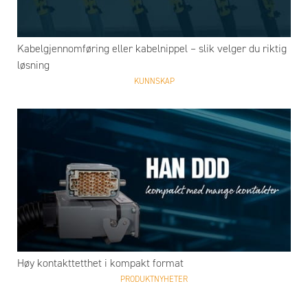
Kabelgjennomføring eller kabelnippel – slik velger du riktig
løsning
KUNNSKAP
Høy kontakttetthet i kompakt format
PRODUKTNYHETER