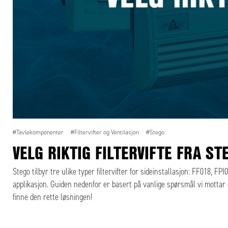
#Tavlekomponenter
#Filtervifter og Ventilasjon
#Stego
VELG RIKTIG FILTERVIFTE FRA ST
Stego tilbyr tre ulike typer filtervifter for sideinstallasjon: FF018, F
applikasjon. Guiden nedenfor er basert på vanlige spørsmål vi mottar o
finne den rette løsningen!