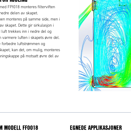
 med FPI018 monteres filterviften
 nedre delen av skapet.
pen monteres på samme side, men i
v skapet. Dette gir sirkulasjon i
 luft trekkes inn i nedre del og
n varmere luften i skapets øvre del.
re forbedre luftstrømmen og
 skapet, kan det, om mulig, monteres
sningskappe på motsatt øvre del av
M MODELL FFO018
EGNEDE APPLIKASJONER