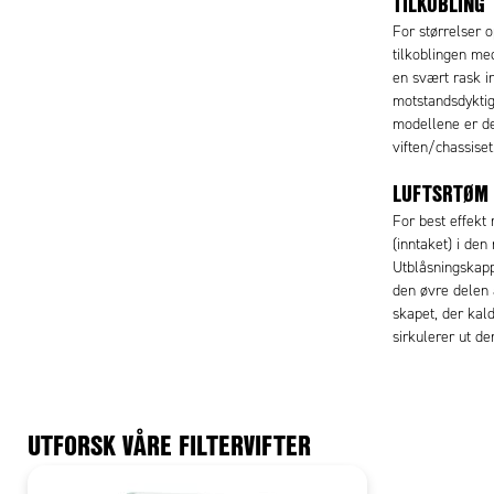
TILKOBLING
For størrelser 
tilkoblingen m
en svært rask i
motstandsdyktig
modellene er de
viften/chassiset
LUFTSRTØM 
For best effekt
(inntaket) i den
Utblåsningskap
den øvre delen a
skapet, der kald
sirkulerer ut de
UTFORSK VÅRE FILTERVIFTER