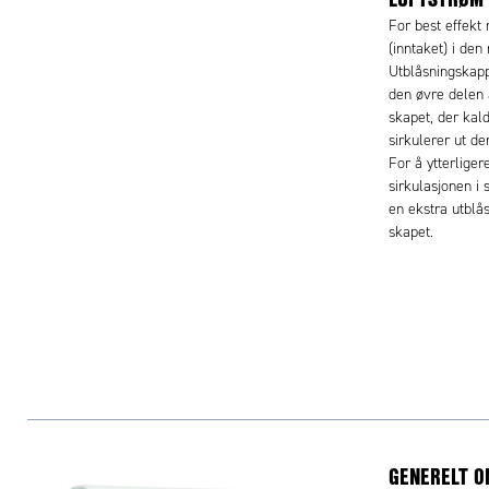
For best effekt
(inntaket) i den
Utblåsningskap
den øvre delen a
skapet, der kald
sirkulerer ut de
For å ytterlige
sirkulasjonen i
en ekstra utblå
skapet.
GENERELT O