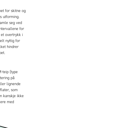
et for skitne og
s utforming.
samle seg ved
ntervallene for
 et overtrykk i
lt nyttig for
kket hindrer
pet.
-teip (type
tering på
ller lignende
flater, som
pen kanskje ikke
plere med