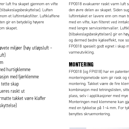
r luft fra skapet gjennom en vifte
FPO018 evakuerer raskt varm luft 
(tilbakeslagsbeskyttelse). Luften
den øvre delen av skapet. Siden su
nom et luftinntaksfilter. Luftklaffene
luftinntaket er lavere enn om man tr
ten gir en betydelig høyere
med en vifte, kan filteret ved innta
om skapet.
med lengre serviceintervaller. Luftk
(tilbakeslagsbeskyttelsen) gir en hø
og dermed bedre kjøleeffekt, noe s
FPO018 spesielt godt egnet i skap 
øvete miljøer (høy utløpsluft –
varmeutvikling.
uft)
øm
MONTERING
med hurtigklemme
FPO018 (og FPI018) har en patenter
lasjon med fjærklemme
monteringsmetode som gir rask og 
 tette skap
montering. Takket være de fire kle
kombinasjon med tetningslisten, sitt
ueres raskt ut
plass, selv i applikasjoner med mye 
rmatte takket være klaffer
Monteringen med klemmene kan gjør
skyttelse)
med en tykkelse på 1–4 mm. For ty
benyttes skruemontering.