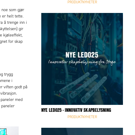
PRODUKTNYHETER
, noe som gjør
er helt tette.
a å trenge inn i
kyttelsen) gir
 kjøleeffekt,
gnet for skap
g trygg
mmene i
er viften godt på
vibrasjon.
 paneler med
 paneler
NYE LED025 - INNOVATIV SKAPBELYSNING
PRODUKTNYHETER