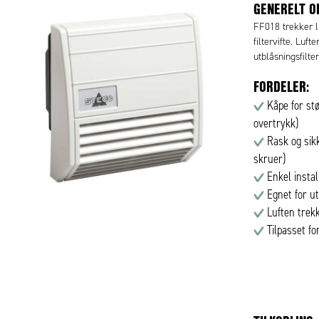
GENERELT O
FF018 trekker l
filtervifte. Luf
utblåsningsfilter
FORDELER:
Kåpe for stø
overtrykk)
Rask og sikk
skruer)
Enkel insta
Egnet for ut
Luften trekk
Tilpasset fo