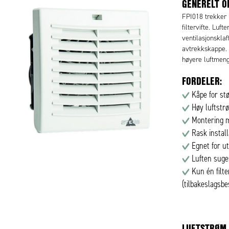
GENERELT O
FPI018 trekker 
filtervifte. Luf
ventilasjonsklaf
avtrekkskappe. 
høyere luftmen
FORDELER:
Kåpe for stø
Høy luftstr
Montering 
Rask instal
Egnet for ut
Luften suges
Kun én filte
(tilbakeslagsbe
LUFTSTRØM 