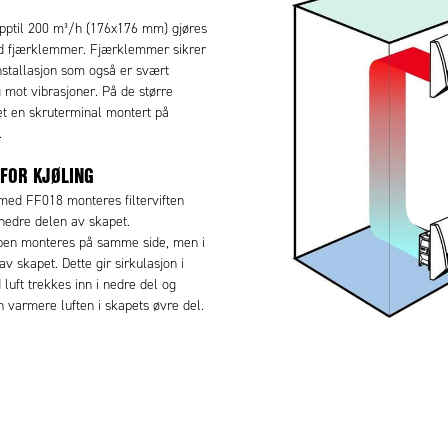
opptil 200 m³/h (176x176 mm) gjøres
ed fjærklemmer. Fjærklemmer sikrer
nstallasjon som også er svært
 mot vibrasjoner. På de større
t en skruterminal montert på
.
FOR KJØLING
 med FF018 monteres filterviften
 nedre delen av skapet.
pen monteres på samme side, men i
v skapet. Dette gir sirkulasjon i
 luft trekkes inn i nedre del og
n varmere luften i skapets øvre del.