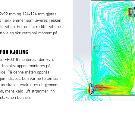
92x92 mm og 124x124 mm gjøres
ed fjærklemmer som leveres i esken
rviften. For de større filterviftene
gen via en skruterminal montert på
.
FOR KJØLING
ten FPO018 monteres i den øvre
t. Inntakskappen monteres på
side. På denne måten oppnås
sjon i skapet. Den varme luften som
 av skapet, evakueres ut gjennom
en, mens kald luft strømmer inn i
nntakene i bunnen.