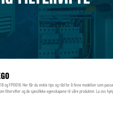
EGO
PI018 og FPO018. Her får du enkle tips og råd for å finne modellen som passer
m filtervifter og de spesifikke egenskapene til våre produkter. La oss hje