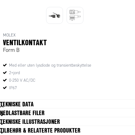
MOLEX
VENTILKONTAKT
Form B
Med eller uten lysdiode og transientbeskyttelse
2+jord
0-250 V AC/DC
IP67
TEKNISKE DATA
NEDLASTBARE FILER
Antall poler
2+jord
TEKNISKE ILLUSTRASJONER
Driftspenning
250 V
TILBEHØR & RELATERTE PRODUKTER
Farge hus
Svart