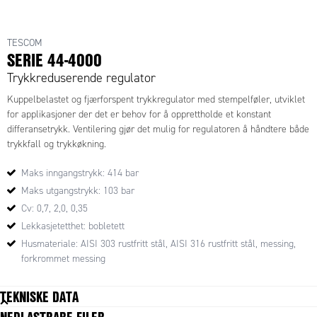
TESCOM
SERIE 44-4000
Trykkreduserende regulator
Kuppelbelastet og fjærforspent trykkregulator med stempelføler, utviklet
for applikasjoner der det er behov for å opprettholde et konstant
differansetrykk. Ventilering gjør det mulig for regulatoren å håndtere både
trykkfall og trykkøkning.
Maks inngangstrykk: 414 bar
Maks utgangstrykk: 103 bar
Cv: 0,7, 2,0, 0,35
Lekkasjetetthet: bobletett
Husmateriale: AISI 303 rustfritt stål, AISI 316 rustfritt stål, messing,
forkrommet messing
TEKNISKE DATA