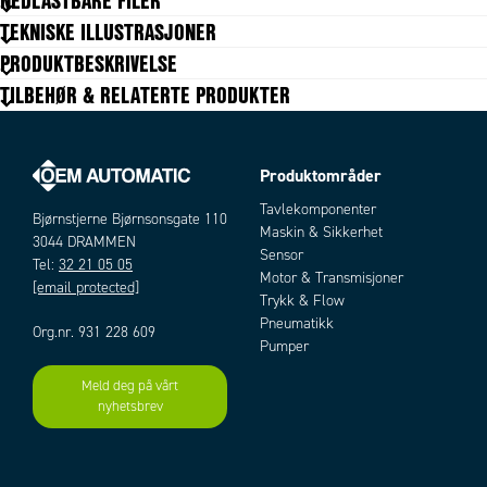
NEDLASTBARE FILER
Tekniske data mangler
TEKNISKE ILLUSTRASJONER
PRODUKTBESKRIVELSE
TILBEHØR & RELATERTE PRODUKTER
Produktområder
Tavlekomponenter
Bjørnstjerne Bjørnsonsgate 110
Maskin & Sikkerhet
3044 DRAMMEN
Sensor
Tel:
32 21 05 05
Motor & Transmisjoner
[email protected]
Trykk & Flow
Pneumatikk
Org.nr. 931 228 609
Pumper
Meld deg på vårt
nyhetsbrev