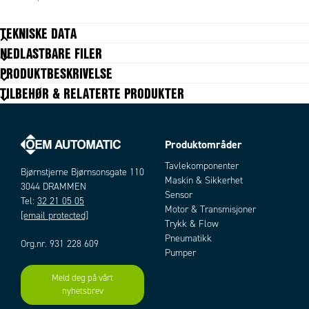
TEKNISKE DATA
NEDLASTBARE FILER
Tekniske data mangler
PRODUKTBESKRIVELSE
TILBEHØR & RELATERTE PRODUKTER
Produktområder
Tavlekomponenter
Bjørnstjerne Bjørnsonsgate 110
Maskin & Sikkerhet
3044 DRAMMEN
Sensor
Tel:
32 21 05 05
Motor & Transmisjoner
[email protected]
Trykk & Flow
Pneumatikk
Org.nr. 931 228 609
Pumper
Meld deg på vårt
nyhetsbrev