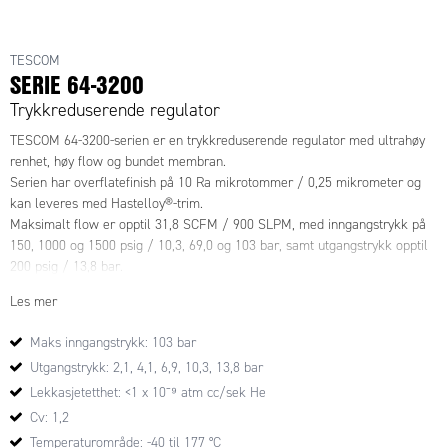
TESCOM
SERIE 64-3200
Trykkreduserende regulator
TESCOM 64-3200-serien er en trykkreduserende regulator med ultrahøy
renhet, høy flow og bundet membran.
Serien har overflatefinish på 10 Ra mikrotommer / 0,25 mikrometer og
kan leveres med Hastelloy®-trim.
Maksimalt flow er opptil 31,8 SCFM / 900 SLPM, med inngangstrykk på
150, 1000 og 1500 psig / 10,3, 69,0 og 103 bar, samt utgangstrykk opptil
200 psig / 13,8 bar.
Les mer
Maks inngangstrykk: 103 bar
Utgangstrykk: 2,1, 4,1, 6,9, 10,3, 13,8 bar
Lekkasjetetthet: <1 x 10⁻⁹ atm cc/sek He
Cv: 1,2
Temperaturområde: -40 til 177 °C