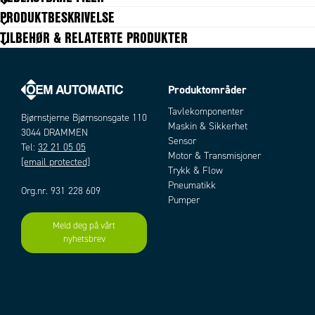
Tekniske data mangler
PRODUKTBESKRIVELSE
TILBEHØR & RELATERTE PRODUKTER
Produktområder
Tavlekomponenter
Bjørnstjerne Bjørnsonsgate 110
Maskin & Sikkerhet
3044 DRAMMEN
Sensor
Tel:
32 21 05 05
Motor & Transmisjoner
[email protected]
Trykk & Flow
Pneumatikk
Org.nr. 931 228 609
Pumper
Meld deg på vårt
nyhetsbrev