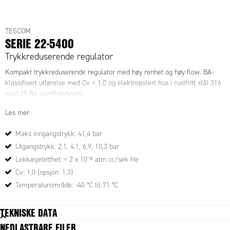
TESCOM
SERIE 22-5400
Trykkreduserende regulator
Kompakt trykkreduserende regulator med høy renhet og høy flow. BA-
klassifisert utførelse med Cv = 1,0 og elektropolert hus i rustfritt stål 316
med 25 Ra overflatefinish.
Les mer
Maks inngangstrykk: 41,4 bar
Utgangstrykk: 2,1, 4,1, 6,9, 10,3 bar
Lekkasjetetthet: < 2 x 10⁻⁸ atm cc/sek He
Cv: 1,0 (opsjon: 1,3)
Temperaturområde: -40 °C til 71 °C
TEKNISKE DATA
NEDLASTBARE FILER