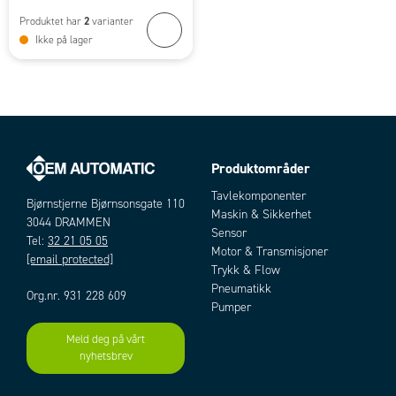
2
Produktet har
varianter
Ikke på lager
Produktområder
Tavlekomponenter
Bjørnstjerne Bjørnsonsgate 110
Maskin & Sikkerhet
3044 DRAMMEN
Sensor
Tel:
32 21 05 05
Motor & Transmisjoner
[email protected]
Trykk & Flow
Pneumatikk
Org.nr. 931 228 609
Pumper
Meld deg på vårt
nyhetsbrev