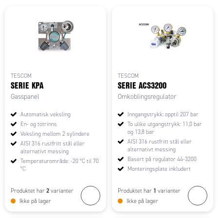
TESCOM
TESCOM
SERIE KPA
SERIE ACS3200
Gasspanel
Omkoblingsregulator
Automatisk veksling
Inngangstrykk: opptil 207 bar
En- og totrinns
To ulike utgangstrykk: 11,0 bar
og 13,8 bar
Veksling mellom 2 sylindere
AISI 316 rustfritt stål eller
AISI 316 rustfritt stål eller
alternativt messing
alternativt messing
Basert på regulator 44-3200
Temperaturområde: -20 °C til 70
°C
Monteringsplate inkludert
2
1
Produktet har
varianter
Produktet har
varianter
Ikke på lager
Ikke på lager