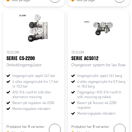
TESCOM
TESCOM
SERIE CS-2200
SERIE ACS012
Omkoblingsregulator
Changeover system for lav flow
Inngangstrykk: opptil 241 bar
Inngangstrykk: opptil 241 barg
4 ulike utgangstrykk fra 1,7 bar
4 ulike utgangstrykk fra 5,9 barg
til 10,3 bar
til 18,3 barg
AISI 316 rustfritt stål eller
Tilgjengelig i AISI 316 rustfritt
alternativt messing
stål, messing og nikkel
Basert på regulator 44-2200
Basert på Tescom 44-2200
regulator
Monteringsplate inkludert
Monteringsplate inkludert
1
1
Produktet har
varianter
Produktet har
varianter