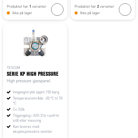
1
2
Produktet har
varianter
Produktet har
varianter
Ikke på lager
Ikke på lager
TESCOM
SERIE KP HIGH PRESSURE
High pressure gasspanel
Inngangstrykk opptil 150 barg
Temperaturområde: -20 °C til 70
°C
Cv: 0,06
Tilgjengelig i AISI 316 rustfritt
stål eller messing
Kan leveres med
eksplosjonssikre ventiler