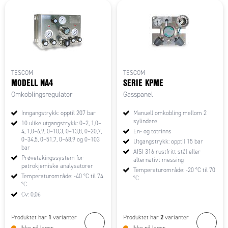
TESCOM
TESCOM
MODELL NA4
SERIE KPME
Omkoblingsregulator
Gasspanel
Inngangstrykk: opptil 207 bar
Manuell omkobling mellom 2
sylindere
10 ulike utgangstrykk: 0–2, 1,0–
4, 1,0–6,9, 0–10,3, 0–13,8, 0–20,7,
En- og totrinns
0–34,5, 0–51,7, 0–68,9 og 0–103
Utgangstrykk: opptil 15 bar
bar
AISI 316 rustfritt stål eller
Prøvetakingssystem for
alternativt messing
petrokjemiske analysatorer
Temperaturområde: -20 °C til 70
Temperaturområde: -40 °C til 74
°C
°C
Cv: 0,06
1
2
Produktet har
varianter
Produktet har
varianter
Ikke på lager
Ikke på lager