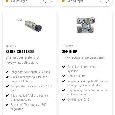
Ikke på lager
Ikke på lager
TESCOM
TESCOM
SERIE CR441800
SERIE KP
Changeover system for
Trykkreduserende gasspanel
høytrykksapplikasjoner
Panel for skifte mellom 1
sylinder
Inngangstrykk: opptil 414 barg
Manuelt skifte
7 ulike utgangstrykk fra 34,5
barg til 138 barg
Inngangstrykk opptil 300 bar og
utgangstrykk etter ønske
Temperaturområde fra -26 °C til
74 °C
Tilgjengelig med manometer og
sikkerhetsventil
Tilgjengelig i AISI 316 rustfritt
stål og messing
Cv 0,06 eller 0,15
Basert på Tescoms 44-1800-
regulator