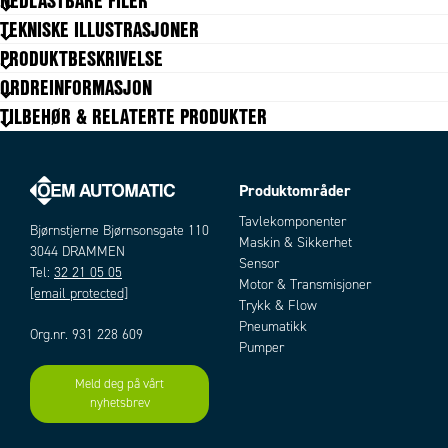
NEDLASTBARE FILER
Temperaturområde fra
-40 °C
TEKNISKE ILLUSTRASJONER
Temperaturområde til
60 °C
PRODUKTBESKRIVELSE
Vekt
0,9 kg
ORDREINFORMASJON
TILBEHØR & RELATERTE PRODUKTER
Produktområder
Tavlekomponenter
Bjørnstjerne Bjørnsonsgate 110
Maskin & Sikkerhet
3044 DRAMMEN
Sensor
Tel:
32 21 05 05
Motor & Transmisjoner
[email protected]
Trykk & Flow
Pneumatikk
Org.nr. 931 228 609
Pumper
Meld deg på vårt
nyhetsbrev