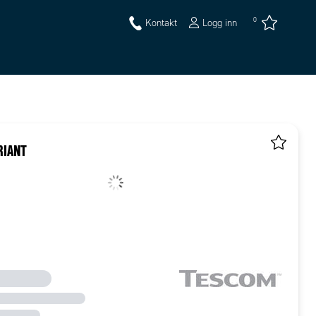
0
Kontakt
Logg inn
RIANT