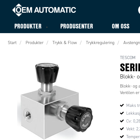
PRODUKTER
PRODUSENTER
OM OSS
Start
Produkter
Trykk & Flow
Trykkregulering
Avstengn
TESCOM
SERI
Blokk- o
Blokk- og a
Ventilen er
Maks tr
Lekkasj
Cv: 0,2
Vekt: 2
Tempera