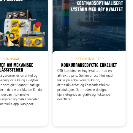
KUNNSKAP
PRODUKTNYHETER
MER OM MEKANISKE
KONKURRANSEDYKTIG ENKELHET
LÅSSYSTEMER
CT5 kombinerer høy kvalitet med en
ssystemer er en enkel og
attraktiv pris. Serien er utviklet med
øsning for sikring av dører,
fokus på enkel konstruksjon,
r som gir tilgang til farlige
driftssikkerhet og kostnadseffektiv
. I denne artikkelen får du
produksjon. Det moderne designet
i hvordan mekaniske
kjennetegnes av glatte og fluktende
ungerer og hvilke fordeler
overflater.
dustrielle applikasjoner.