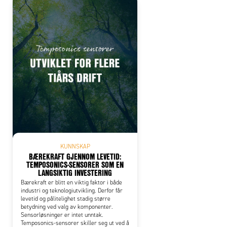
KUNNSKAP
BÆREKRAFT GJENNOM LEVETID:
TEMPOSONICS-SENSORER SOM EN
LANGSIKTIG INVESTERING
Bærekraft er blitt en viktig faktor i både
industri og teknologiutvikling. Derfor får
levetid og pålitelighet stadig større
betydning ved valg av komponenter.
Sensorløsninger er intet unntak.
Temposonics-sensorer skiller seg ut ved å