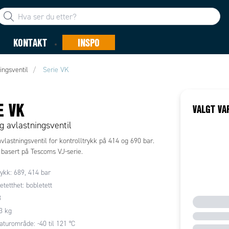
KONTAKT
INSPO
ingsventil
Serie VK
E VK
VALGT VA
g avlastningsventil
vlastningsventil for kontrolltrykk på 414 og 690 bar.
 basert på Tescoms VJ-serie.
ykk: 689, 414 bar
etetthet: bobletett
8
,3 kg
turområde: -40 til 121 °C