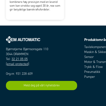
kombinere høy presisjon med en levetid
som kan strekke seg opptil 30 år, noe som
gir betydelige bærekraftsfordeler.
Produktområ
Tavlekomponen
Bjørnstjerne Bjørnsonsgate 110
Maskin & Sikke
3044 DRAMMEN
Sensor
Tel:
32 21 05 05
Motor & Transm
[email protected]
Trykk & Flow
Pneumatikk
Org.nr. 931 228 609
Pumper
Meld deg på vårt nyhetsbrev