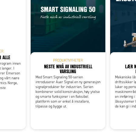
Add as new cart row
 to existing cart row
ER
R ALLE
PRODUKTNYHETER
program innen
NESTE NIVÅ AV INDUSTRIELL
LÆR 
t lenger. I
VARSLING
terer Emerson
Med Smart Signaling 50-serien
Mekaniske lå
og vårt nære
introduserer Auer Signal en ny generasjon
driftssikker l
tics Norge,
signalprodukter for industrien. Serien
luker og porte
leste
kombinerer solid konstruksjon, høy ytelse
maskinområder
og smarte funksjoner i en fleksibel
en innføring 
plattform som er enkel å installere,
låssystemer f
tilpasse og bygge ut.
de kan gi i in