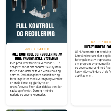
Add
PRODUKTNYHET
LUFTSYLINDERE FO
PRODUKTNYHETER
OEM Automatic sitt produkt
FULL KONTROLL OG REGULERING AV
luftsylindere strekker seg lit
DINE PNEUMATISKE SYSTEMER
forlengelsen at vi represen
Med produkter fra vår leverandør SITEK,
sitt program av pneumatikk 
sørger vi for at ditt pneumatiske system
og gode samarbeid med Aven
får en avbruddfri drift ved vedlikehold og
kan vi tilby sylindere til de f
service. Omkoblingsbare dobbelfilter og
applikasjoner.
fordelingslister med avstengningsventiler
er enkle i bruk og gjør bytte av
urene/støvete filter eller defekte ventiler
raskt og effektivt. Dette gir mindre
nedetid og sparte kostnader.