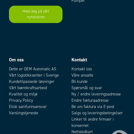
Pumper
Meld deg på vårt
nyhetsbrev
Add as new cart row
Add to existing cart row
Om oss
Kontakt
Dette er OEM Automatic AS
Kontakt oss
Vårt logistikksenter i Sverige
Våre ansatte
Kundetilpassede løsninger
Bli kunde
Vårt bærekraftsarbeid
Spørsmål og svar
Kvalitet og miljø
Ny / endre leveringsadresse
Privacy Policy
Endre fakturaadresse
Etisk samfunnsansvar
Be om faktura via E-post
Varslingstjeneste
Salgs og leveringsbetingelser
Linker til andre firmaer i
konsernet
Nettstedkart