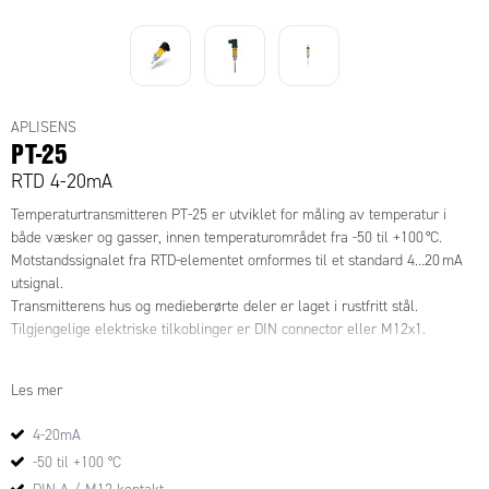
APLISENS
PT-25
RTD 4-20mA
Temperaturtransmitteren PT-25 er utviklet for måling av temperatur i
både væsker og gasser, innen temperaturområdet fra -50 til +100 °C.
Motstandssignalet fra RTD-elementet omformes til et standard 4…20 mA
utsignal.
Transmitterens hus og medieberørte deler er laget i rustfritt stål.
Tilgjengelige elektriske tilkoblinger er DIN connector eller M12x1.
Benytt filteret for å finne dine spesifikasjoner, finnes ikke ønskede
Les mer
spesifikasjoner i listen, ta kontakt med oss.
4-20mA
-50 til +100 °C