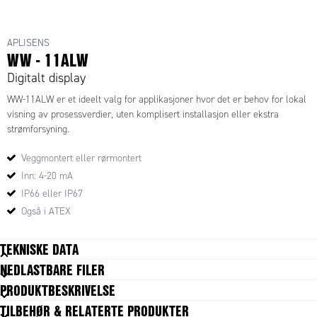
APLISENS
WW - 11ALW
Digitalt display
WW-11ALW er et ideelt valg for applikasjoner hvor det er behov for lokal
visning av prosessverdier, uten komplisert installasjon eller ekstra
strømforsyning.
Veggmontert eller rørmontert
Inn: 4-20 mA
IP66 eller IP67
Også i ATEX
TEKNISKE DATA
NEDLASTBARE FILER
PRODUKTBESKRIVELSE
GENERELL DATA
Montering
Vegg
TILBEHØR & RELATERTE PRODUKTER
Antall siffer
5