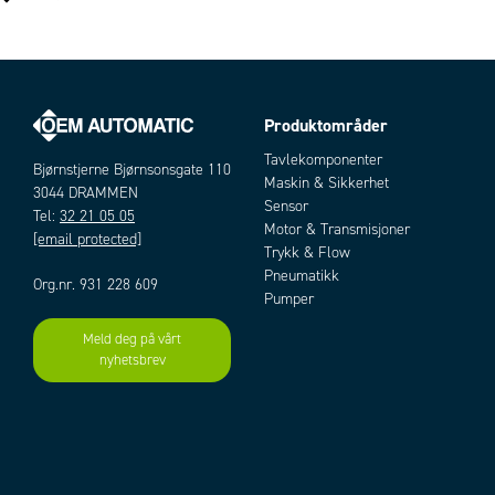
Siffer høyde
10 mm
Innganger
4-20mA
IP-klasse
IP66
Omgivelsestemperatur fra
-30 °C
Produktområder
Omgivelsestemperatur til
80 °C
Artikler
Produsentens artikkelnummer
WW-11ALW
Tavlekomponenter
Bjørnstjerne Bjørnsonsgate 110
Maskin & Sikkerhet
3044 DRAMMEN
Sensor
Tel:
32 21 05 05
Motor & Transmisjoner
[email protected]
Trykk & Flow
Pneumatikk
Org.nr. 931 228 609
Pumper
Meld deg på vårt
Add as new cart row
Add to existing cart row
nyhetsbrev