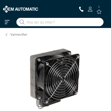
0
Varmevifter