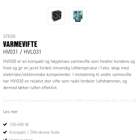
STEGO
VARMEVIFTE
HV031 / HVL031
HVI030 er en kompakt og høyytelses varmevifte som hindrer kondens og
frost og gir en jevnt fordelt innvendig lufttemperatur i f.eks. skap med
elektriske/elektroniske komponenter. I motsetning til andre varmevifte
har HVI030 en relativt stor vifte som raskt fordeler luftstrømmen, og
dermed tørker luften effektivt.
Varmeviften leveres med en brakett for DIN-montering som kan festes på
tre av varmerens sider, for optimal plassering i applikasjonen. DIN-
Les mer
braketten muliggjør rask og enkel montering av viften.
100-400 W
Varmeapparatet kan kjøpes uten vifte (HV030) dersom kjøper selv har
Kompakt / DIN-skinne feste
egne vifter.