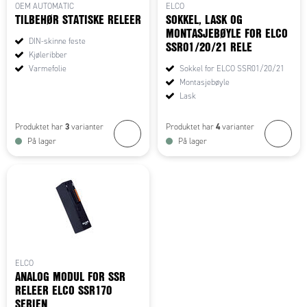
OEM AUTOMATIC
ELCO
TILBEHØR STATISKE RELEER
SOKKEL, LASK OG
MONTASJEBØYLE FOR ELCO
DIN-skinne feste
SSR01/20/21 RELE
Kjøleribber
Varmefolie
Sokkel for ELCO SSR01/20/21
Montasjebøyle
Lask
3
4
Produktet har
varianter
Produktet har
varianter
På lager
På lager
ELCO
ANALOG MODUL FOR SSR
RELEER ELCO SSR170
SERIEN