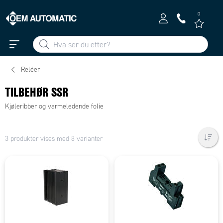
0
Reléer
TILBEHØR SSR
Kjøleribber og varmeledende folie
3 produkter vises med 8 varianter