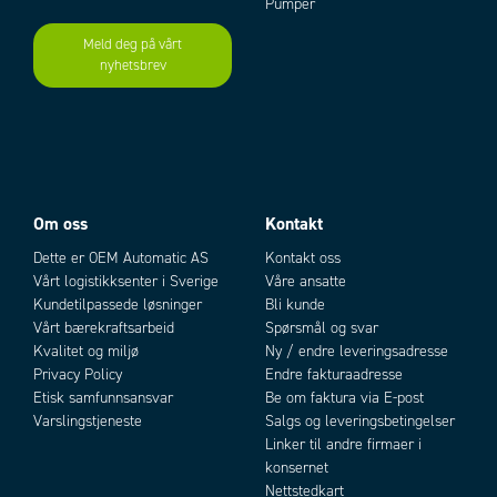
Pumper
Meld deg på vårt
nyhetsbrev
Om oss
Kontakt
Dette er OEM Automatic AS
Kontakt oss
Vårt logistikksenter i Sverige
Våre ansatte
Kundetilpassede løsninger
Bli kunde
Vårt bærekraftsarbeid
Spørsmål og svar
Kvalitet og miljø
Ny / endre leveringsadresse
Privacy Policy
Endre fakturaadresse
Etisk samfunnsansvar
Be om faktura via E-post
Varslingstjeneste
Salgs og leveringsbetingelser
Linker til andre firmaer i
konsernet
Nettstedkart