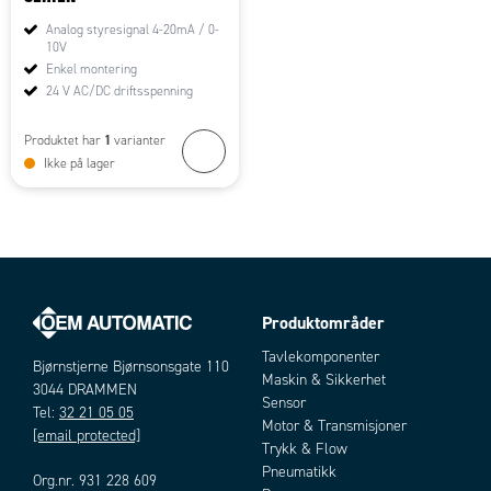
Analog styresignal 4-20mA / 0-
10V
Enkel montering
24 V AC/DC driftsspenning
1
Produktet har
varianter
Ikke på lager
Produktområder
Tavlekomponenter
Bjørnstjerne Bjørnsonsgate 110
Maskin & Sikkerhet
3044 DRAMMEN
Sensor
Tel:
32 21 05 05
Motor & Transmisjoner
[email protected]
Trykk & Flow
Pneumatikk
Org.nr. 931 228 609