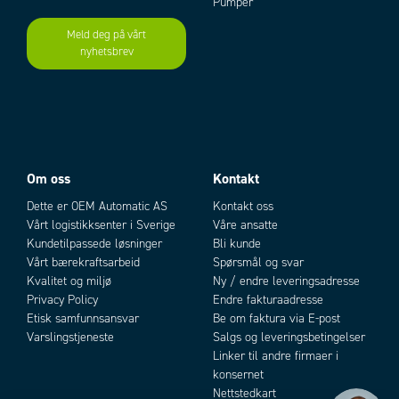
Pumper
Mekanisk levetid
10 x 10⁶ koblinger
Matespenning
12-240V AC/DC
Meld deg på vårt
nyhetsbrev
Add as new cart row
Add to existing cart row
ØVRIGE TEKNISKE DATA
Montering
11-polt sokkel
Temperaturområde fra
-20 °C
Temperaturområde til
60 °C
Oppbevaringstemperatur fra
-40 °C
Oppbevaringstemperatur til
70 °C
Godkjenninger
CE, cULus, REACH, RoHS
Om oss
Kontakt
Bredde
35 mm
Dette er OEM Automatic AS
Kontakt oss
Dybde
95,6 mm
Vårt logistikksenter i Sverige
Våre ansatte
Høyde
53 mm
Kundetilpassede løsninger
Bli kunde
IP-klasse
IP40
Vårt bærekraftsarbeid
Spørsmål og svar
Kvalitet og miljø
Ny / endre leveringsadresse
Privacy Policy
Endre fakturaadresse
Etisk samfunnsansvar
Be om faktura via E-post
Varslingstjeneste
Salgs og leveringsbetingelser
Linker til andre firmaer i
konsernet
Nettstedkart