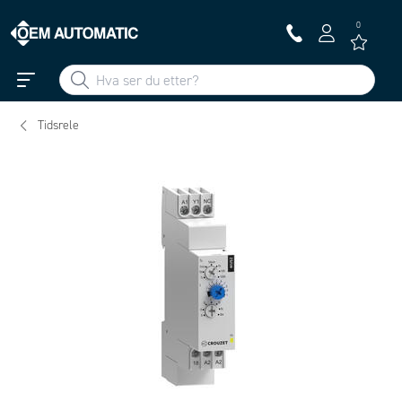
0
Tidsrele