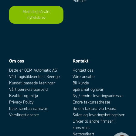
Pumper
ØVRIGE TEKNISKE DATA
Meld deg på vårt
Montering
DIN-skinne
nyhetsbrev
Add as new cart row
Add to existing cart row
IP-klasse tilkobling
IP20
IP-klasse front
IP50
Temperaturområde fra
-20 °C
Temperaturområde til
60 °C
Oppbevaringstemperatur fra
-30 °C
Oppbevaringstemperatur til
60 °C
Om oss
Kontakt
Godkjenninger
CE, Lloyd´s, RoHS, UL
Dette er OEM Automatic AS
Kontakt oss
Vårt logistikksenter i Sverige
Våre ansatte
Kundetilpassede løsninger
Bli kunde
Vårt bærekraftsarbeid
Spørsmål og svar
Kvalitet og miljø
Ny / endre leveringsadresse
Privacy Policy
Endre fakturaadresse
Etisk samfunnsansvar
Be om faktura via E-post
Varslingstjeneste
Salgs og leveringsbetingelser
Linker til andre firmaer i
konsernet
Nettstedkart