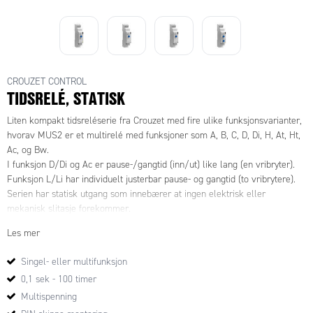
CROUZET CONTROL
TIDSRELÉ, STATISK
Liten kompakt tidsreléserie fra Crouzet med fire ulike funksjonsvarianter,
hvorav MUS2 er et multirelé med funksjoner som A, B, C, D, Di, H, At, Ht,
Ac, og Bw.
I funksjon D/Di og Ac er pause-/gangtid (inn/ut) like lang (en vribryter).
Funksjon L/Li har individuelt justerbar pause- og gangtid (to vribrytere).
Serien har statisk utgang som innebærer at ingen elektrisk eller
mekanisk slitasje forekommer.
Dette er spesielt gunstig i applikasjoner med frekvente til- og fraslag
Les mer
(f.eks. blinkefunksjoner, dosering osv.).
Lasten kobles i serie med utgangen.
Singel- eller multifunksjon
Alle innstillinger gjøres i fronten, dvs. at de er mulige å komme til for evt.
0,1 sek - 100 timer
endringer selv etter montering.
Multispenning