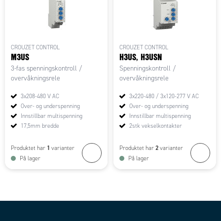
CROUZET CONTROL
CROUZET CONTROL
M3US
H3US, H3USN
3-fas spenningskontroll /
Spenningskontroll /
overvåkningsrele
overvåkningsrele
3x208-480 V AC
3x220-480 / 3x120-277 V AC
Over- og underspenning
Over- og underspenning
Innstillbar multispenning
Innstillbar multispenning
17,5mm bredde
2stk vekselkontakter
1
2
Produktet har
varianter
Produktet har
varianter
På lager
På lager