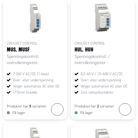
CROUZET CONTROL
CROUZET CONTROL
MUS, MUSF
HUL, HUH
Spenningskontroll
Spenningskontroll /
overvåkningsrele
overvåkningsrele
7-260 V AC/DC (1-fase)
0,2–60 V / 15–600 V AC/DC
Over- eller underspenning
Over- eller underspenning
Velger automatisk AC eller DC
Velger automatisk AC eller DC
17,5mm bredde
2stk vekselkontakter
5
2
Produktet har
varianter
Produktet har
varianter
På lager
På lager