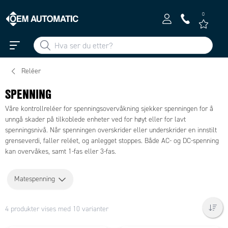
0
Reléer
SPENNING
Våre kontrollreléer for spenningsovervåkning sjekker spenningen for å
unngå skader på tilkoblede enheter ved for høyt eller for lavt
spenningsnivå. Når spenningen overskrider eller underskrider en innstilt
grenseverdi, faller reléet, og anlegget stoppes. Både AC- og DC-spenning
kan overvåkes, samt 1-fas eller 3-fas.
Matespenning
4 produkter vises med 10 varianter