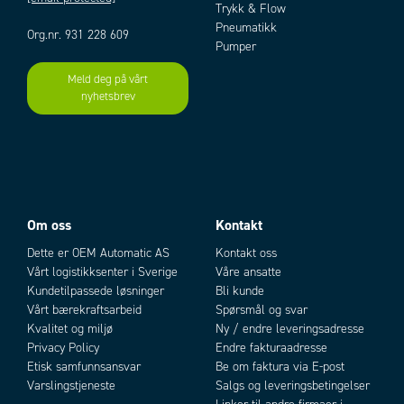
Trykk & Flow
halvledersikringene lett tilgjengelig under lokket på toppen på alle
Pneumatikk
Org.nr. 931 228 609
modeller.
Pumper
Revo S finnes i flere størrelser i 1-, 2- og 3-fase modeller, med ulike typer
Meld deg på vårt
av styring som av/på styring i nullvoltsgjennomgang, samt analog styring,
nyhetsbrev
Add as new cart row
Add to existing cart row
(4-20 mA, 0-10 V mm) med burst firing.
Begge disse teknikkene innebærer minimalt med forstyrrelser og er
tilpasset for rene resistive varmelaster, samt til IR-lamper (med lang og
medium bølgelengde).
Om oss
Kontakt
PLASSBESPARING I ELTAVLEN
Med innebygde halvledersikringer tilpasset tyristorstyringen tar CD
Dette er OEM Automatic AS
Kontakt oss
Automations tyristorenheter betydelig mindre plass sammenlignet med
Vårt logistikksenter i Sverige
Våre ansatte
løsninger der tyristor og sikringer er separate komponenter.
Kundetilpassede løsninger
Bli kunde
Vårt bærekraftsarbeid
Spørsmål og svar
Dette innebærer også at kablingen, monteringen og innkjøp forenkles da
Kvalitet og miljø
Ny / endre leveringsadresse
disse delene allerede er montert i enheten.
Privacy Policy
Endre fakturaadresse
Etisk samfunnsansvar
Be om faktura via E-post
Varslingstjeneste
Salgs og leveringsbetingelser