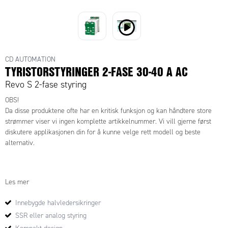
CD AUTOMATION
TYRISTORSTYRINGER 2-FASE 30-40 A AC
Revo S 2-fase styring
OBS!
Da disse produktene ofte har en kritisk funksjon og kan håndtere store
strømmer viser vi ingen komplette artikkelnummer. Vi vill gjerne først
diskutere applikasjonen din for å kunne velge rett modell og beste
alternativ.
For å komme til rett og beste alternativ behøves følgende informasjon:
Les mer
Er det ren resistiv varmelast (eller annen kobling, f.eks.
Innebygde halvledersikringer
transformatorstyrt, IR-varme etc.?)
SSR eller analog styring
Antall faser?