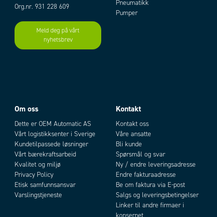
Pneumatikk
Org.nr. 931 228 609
halvledersikringene lett tilgjengelig under lokket på toppen på alle
Pumper
modeller.
Meld deg på vårt
Revo S finnes i flere størrelser i 1-, 2- og 3-fase modeller, med ulike typer
nyhetsbrev
Add as new cart row
Add to existing cart row
av styring som av/på styring i nullvoltsgjennomgang, samt analog styring,
(4-20 mA, 0-10 V mm) med burst firing.
Begge disse teknikkene innebærer minimalt med forstyrrelser og er
tilpasset for rene resistive varmelaster, samt til IR-lamper (med lang og
medium bølgelengde).
Om oss
Kontakt
Dette er OEM Automatic AS
Kontakt oss
PLASSBESPARING I ELTAVLEN
Med innebygde halvledersikringer tilpasset tyristorstyringen tar CD
Vårt logistikksenter i Sverige
Våre ansatte
Automations tyristorenheter betydelig mindre plass sammenlignet med
Kundetilpassede løsninger
Bli kunde
løsninger der tyristor og sikringer er separate komponenter.
Vårt bærekraftsarbeid
Spørsmål og svar
Kvalitet og miljø
Ny / endre leveringsadresse
Dette innebærer også at kablingen, monteringen og innkjøp forenkles da
Privacy Policy
Endre fakturaadresse
disse delene allerede er montert i enheten.
Etisk samfunnsansvar
Be om faktura via E-post
Varslingstjeneste
Salgs og leveringsbetingelser
Linker til andre firmaer i
konsernet