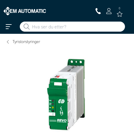
0
Tyristorstyringer