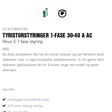
CD AUTOMATION
TYRISTORSTYRINGER 1-FASE 30-40 A AC
Revo S 1-fase styring
OBS!
Da disse produktene ofte har en kritisk funksjon og kan håndtere store
strømmer viser vi ingen komplette artikkelnummer. Vi vill gjerne først
diskutere applikasjonen din for å kunne velge rett modell og beste
alternativ.
For å komme til rett og beste alternativ behøves følgende informasjon:
Les mer
Er det ren resistiv varmelast (eller annen kobling, f.eks.
Innebygde halvledersikringer
transformatorstyrt, IR-varme etc.?)
SSR eller analog styring
Antall faser?