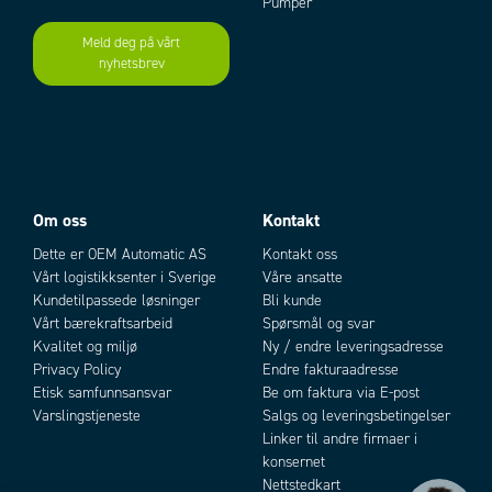
Pumper
Oppbevaringstemperatur fra
-40 °C
Meld deg på vårt
Oppbevaringstemperatur til
70 °C
nyhetsbrev
Add as new cart row
Add to existing cart row
Spenningsfall
0,5 V
Styrespenning DC maks.
7 V
Styrespenning DC min.
3 V
Temperaturområde fra
-40 °C
Temperaturområde til
70 °C
Tilslagsspenning
2,7 V
Om oss
Kontakt
Tilslagstid
0,3 ms
Vekt
40 g
Dette er OEM Automatic AS
Kontakt oss
Vårt logistikksenter i Sverige
Våre ansatte
Kundetilpassede løsninger
Bli kunde
Vårt bærekraftsarbeid
Spørsmål og svar
Kvalitet og miljø
Ny / endre leveringsadresse
Privacy Policy
Endre fakturaadresse
Etisk samfunnsansvar
Be om faktura via E-post
Varslingstjeneste
Salgs og leveringsbetingelser
Linker til andre firmaer i
konsernet
Nettstedkart