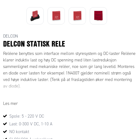
DELCON
DELCON STATISK RELE
Reléene benyttes som interface mellom styresystem og DC-laster Reléene
klarer induktiv last og høy DC spenning med liten lastreduksjon
sammenlignet med mekaniske reléer, noe som gir lang levetid. Monteres
en diode over lasten for eksempel 1N4007 gjelder nominell strøm også
ved høye induktive laster. (Tenk på at fraslagstiden øker med montering
av diode).
Om lasten er kraftig induktiv er det en fordel å benytte SLO..CRA5
Les mer
modellene. Disse takler arbeidsspenning over 300 V DC som er en fordel
ved fraslag av induktiv belastning. Disse releene har høyere immunitet
Spole: 5 - 220 V DC
mot energirike lasttransienter. Da slipper man å benytte
Last: 0-300 V DC, 1-10 A
transientbeskyttelse over lasten.
NO kontakt
Reléene har ingen mekaniske deler, som gir en meget driftssikker