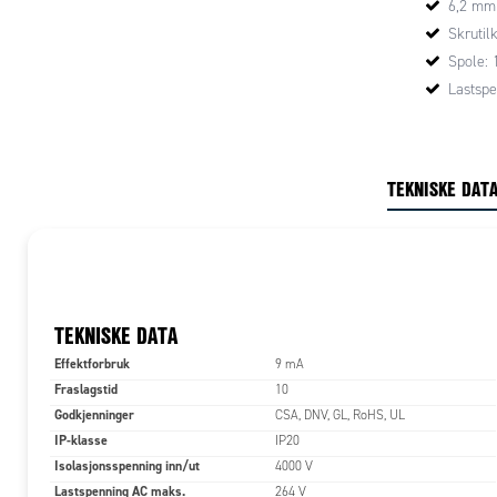
6,2 mm
eller utgan
Skrutil
Entrelec`s
Spole: 
Alle tilkob
Lastspe
Alle tilkob
laskekamme
Rekkeklemm
TEKNISKE DAT
Push-in tek
LCIS er des
teknikk som
produktet, 
konstant kv
TEKNISKE DATA
Disse relee
Effektforbruk
at man ikk
9 mA
stor fordel
Fraslagstid
10
frekvens. E
Godkjenninger
CSA, DNV, GL, RoHS, UL
IP-klasse
IP20
Isolasjonsspenning inn/ut
4000 V
TEKNI
Lastspenning AC maks.
264 V