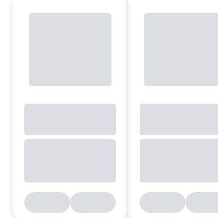
Merking
23003007
23000012
23000200
23000301