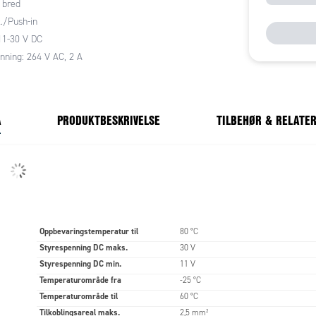
 bred
gsreleer uten at det påvirker målene.
k./Push-in
 standardmerking 5x5 mm (RC55 merking) passer.
11-30 V DC
linger er tydelig lasermerket, eks A1, A2 osv.
nning: 264 V AC, 2 A
linger er laskbare i eget spor med klippbare 16-polte
r. F.eks felles minus driftsspenning.
e releene finnes med skrutilkoblinger eller med
A
PRODUKTBESKRIVELSE
TILBEHØR & RELATE
nikk. Push-inn variantene har 2 mm testuttak.
ignet og produsert etter en ny patentert press-
 innebærer at det ikke finnes lodde punkter i
som kan forårsake feil. Dette gir en sikker og
alitet på produktet.
ne her er av optokobler og halvleder teknikk. D.v.s
Oppbevaringstemperatur til
e har noen bevegelige deler. Dette er en
80 °C
 der man har mange til- og fraslag og en rask
Styrespenning DC maks.
30 V
ks innsignal til PLS e.l.
Styrespenning DC min.
11 V
Temperaturområde fra
-25 °C
Temperaturområde til
60 °C
SKE DATA
Tilkoblingsareal maks.
2,5 mm²