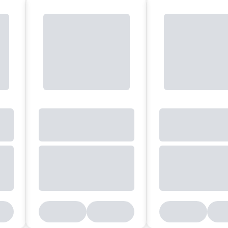
(Entrelec`s RC55
passer utmerket)
Merking RC55 5x5
mm. 100
merkepunkter 1-
100
Merking RC55 5x5
mm. 100
merkepunkter
BLANK
Merking RC55 5x5
mm. 100
merkepunkter 1-10
(10 ganger)
Merking RC55 5x5
mm. 100
merkepunkter 11-