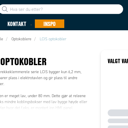
KONTAKT
INSPO
le
Optokoblere
LCIS optokobler
 OPTOKOBLER
VALGT VA
 rekkeklemmerele serie LCIS bygger kun 6,2 mm,
rer plass i elektrotavlen og gir plass til andre
er.
n er meget lav, under 80 mm. Dette gjør at releene
.eks mindre koblingsbokser med lav bygge høyde eller
vler hvor det f.eks. er montert inn HMI panel.
 også symetrisk på DIN-skinnen. Det går ann å vende
 grader for å skille på om det er inngangsreleer