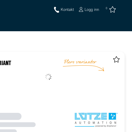
0
Kontakt
Logg inn
RIANT