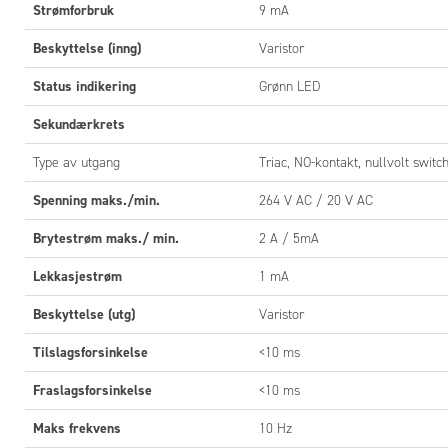
Material
Strømforbruk
9 mA
Vekt
Beskyttelse (inng)
Varistor
CE-godkj
Status indikering
Grønn LED
Godkjenn
Sekundærkrets
Type av utgang
Triac, NO-kontakt, nullvolt switc
Spenning maks./min.
264 V AC / 20 V AC
Brytestrøm maks./ min.
2 A / 5mA
INNKO
Lekkasjestrøm
1 mA
Mål
Beskyttelse (utg)
Varistor
Tilslagsforsinkelse
<10 ms
Fraslagsforsinkelse
<10 ms
Maks frekvens
10 Hz