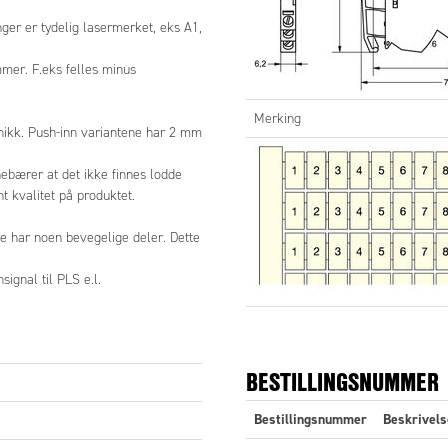
ger er tydelig lasermerket, eks A1,
orsinkelse
<10 ms
mmer. F.eks felles minus
orsinkelse
<10 ms
kvens
10 Hz
Merking
nikk. Push-inn variantene har 2 mm
g (enleder)
0,25-2,5 mm²
nebærer at det ikke finnes lodde
flerleder/nite)
0,25-1,5 mm²
t kvalitet på produktet.
er (rett spor)
3,5 mm x 0,5 mm
ke har noen bevegelige deler. Dette
 inn/ut
4 kV
ignal til PLS e.l.
emperatur
-25 °C til +60 °C
temperatur
-40 °C til +80 °C
BESTILLINGSNUMMER
IP20
xD
6,2x93x73 mm
Bestillingsnummer
Beskrivels