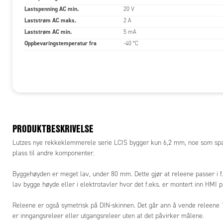
Lastspenning AC min.
20 V
Primærk
Laststrøm AC maks.
2 A
Tilkoblin
Laststrøm AC min.
5 mA
Oppbevaringstemperatur fra
-40 °C
Strømfor
Beskyttel
Status in
Sekundæ
PRODUKTBESKRIVELSE
Type av u
Lutzes nye rekkeklemmerele serie LCIS bygger kun 6,2 mm, noe som spare
plass til andre komponenter.
Spenning
Byggehøyden er meget lav, under 80 mm. Dette gjør at releene passer i 
Brytestr
lav bygge høyde eller i elektrotavler hvor det f.eks. er montert inn HMI p
min.
Lekkasje
Releene er også symetrisk på DIN-skinnen. Det går ann å vende releene 1
er inngangsreleer eller utgangsreleer uten at det påvirker målene.
Beskyttel