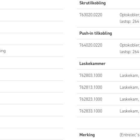
e
PA 6.6 (UL94 V0)
Skrutilkobling
30 g
763020.0220
Optokobler,
lastsp: 264 
ent
Ja
Push-in tilkobling
inger
UL, CSA, GL
764020.0220
Optokobler,
hing
lastsp: 264 
Laskekammer
762803.1000
Laskekam, 
BLING
762813.1000
Laskekam, 
Innkobling
762823.1000
Laskekam, 
762833.1000
Laskekam, 
Merking
(Entrelec`