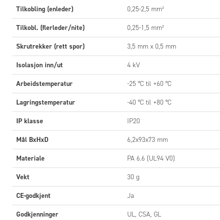
Tilkobling (enleder)
0,25-2,5 mm²
Merking
Tilkobl. (flerleder/nite)
0,25-1,5 mm²
Skrutrekker (rett spor)
3,5 mm x 0,5 mm
Isolasjon inn/ut
4 kV
Arbeidstemperatur
-25 °C til +60 °C
Lagringstemperatur
-40 °C til +80 °C
IP klasse
IP20
Mål BxHxD
6,2x93x73 mm
BESTI
Materiale
PA 6.6 (UL94 V0)
Bestilli
Vekt
30 g
Skrutilko
CE-godkjent
Ja
763020.0
Godkjenninger
UL, CSA, GL