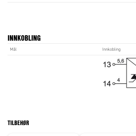
Push-in t
INNKOBLING
764020.0
Mål
Innkobling
Laskeka
762803.1
762813.1
762823.1
TILBEHØR
762833.1