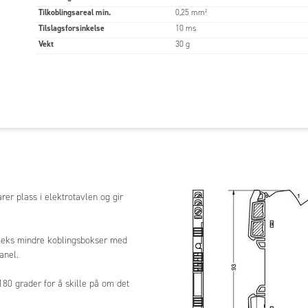
Tilkoblingsareal min.
0,25 mm²
rets
24 V DC
Tilslagsforsinkelse
10 ms
gsspenning
11-30 V
Vekt
30 g
bruk
9 mA
se (inng)
Varistor
dikering
Grønn LED
rkrets
tgang
Triac, NO-kontakt, nullvolt
switching
r plass i elektrotavlen og gir
 maks./min.
264 V AC / 20 V AC
f.eks mindre koblingsbokser med
øm maks./
2 A / 5mA
anel.
strøm
1 mA
80 grader for å skille på om det
se (utg)
Varistor