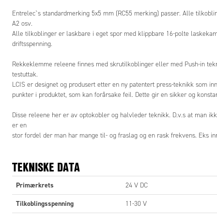
Entrelec`s standardmerking 5x5 mm (RC55 merking) passer. Alle tilkoblin
Tilslagsf
A2 osv.
Alle tilkoblinger er laskbare i eget spor med klippbare 16-polte laskeka
Fraslagsf
driftsspenning.
Maks fre
Rekkeklemme releene finnes med skrutilkoblinger eller med Push-in tek
Tilkoblin
testuttak.
LCIS er designet og produsert etter en ny patentert press-teknikk som in
Tilkobl. (
punkter i produktet, som kan forårsake feil. Dette gir en sikker og konstan
Skrutrekk
Disse releene her er av optokobler og halvleder teknikk. D.v.s at man ik
er en
Isolasjon
stor fordel der man har mange til- og fraslag og en rask frekvens. Eks inns
Arbeidst
TEKNISKE DATA
Lagrings
IP klasse
Primærkrets
24 V DC
Mål BxH
Tilkoblingsspenning
11-30 V