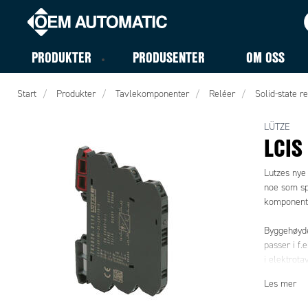
PRODUKTER
PRODUSENTER
OM OSS
Start
Produkter
Tavlekomponenter
Reléer
Solid-state re
LÜTZE
LCIS
Lutzes nye
noe som spa
komponent
Byggehøyde
passer i f
i elektrota
Les mer
Releene er
releene 180