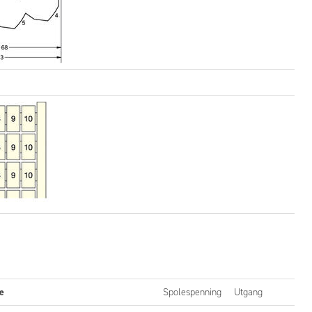
e
Spolespenning
Utgang