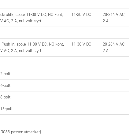
skrutilk, spole 11-30 V DC, NO kont,
11-30 V DC
20-264 V AC,
V AC, 2 A, nullvolt styrt
2 A
 Push-in, spole 11-30 V DC, NO kont,
11-30 V DC
20-264 V AC,
V AC, 2 A, nullvolt styrt
2 A
2-polt
4-polt
8-polt
16-polt
s RC55 passer utmerket)