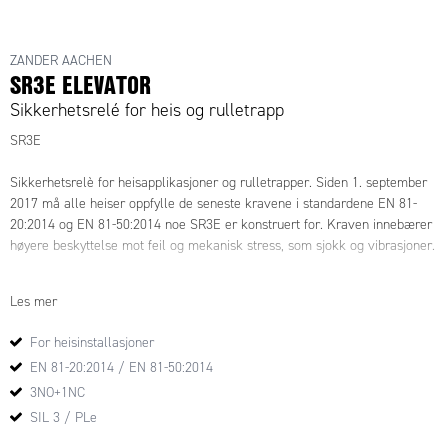
ZANDER AACHEN
SR3E ELEVATOR
Sikkerhetsrelé for heis og rulletrapp
SR3E
Sikkerhetsrelè for heisapplikasjoner og rulletrapper. Siden 1. september
2017 må alle heiser oppfylle de seneste kravene i standardene EN 81-
20:2014 og EN 81-50:2014 noe SR3E er konstruert for. Kraven innebærer
høyere beskyttelse mot feil og mekanisk stress, som sjokk og vibrasjoner.
SR3E er også sertifisert for bruk i heissjakt og heisstol, noe som sparer
Les mer
plass og kabeltrekking.
Relèet har en rekke godkjenninger som gjør det til et allsidig
For heisinstallasjoner
sikkerhetsrelè i mange applikasjoner: PL e, SILCL 3, kat. 4 ihht. EN ISO
EN 81-20:2014 / EN 81-50:2014
13849-1:2015 / EN 62061:2005 + A2:2015 / IEC 61508 Del 1-2 og 4-
7:2010.
3NO+1NC
SIL 3 / PLe