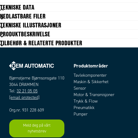
TEKNISKE DATA
NEDLASTBARE FILER
Bredde
22,5 mm
TEKNISKE ILLUSTRASJONER
IP-klasse tilkobling
IP20
PRODUKTBESKRIVELSE
Kontaktspenning maks.
250V AC
TILBEHØR & RELATERTE PRODUKTER
Kontaktspenning min.
5 V
Kontaktstrøm min.
10 mA
Matespenning
24V DC
Montering
DIN-skinne
Produktområder
PL
e
Tavlekomponenter
Sikring utgang
Bjørnstjerne Bjørnsonsgate 110
10 A
Maskin & Sikkerhet
3044 DRAMMEN
SIL
3
Sensor
Tel:
32 21 05 05
Strømforbruk
2,6 W
Motor & Transmisjoner
[email protected]
Temperaturområde fra
-15 °C
Trykk & Flow
Temperaturområde til
55 °C
Pneumatikk
Org.nr. 931 228 609
Toleranse
+ / - 10 %
Pumper
Meld deg på vårt
nyhetsbrev