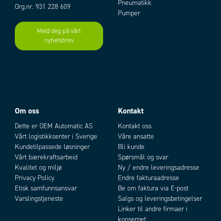
Pneumatikk
Org.nr. 931 228 609
Temperaturområde fra
-15 °C
Pumper
Temperaturområde til
55 °C
Meld deg på vårt
nyhetsbrev
Add as new cart row
Add to existing cart row
Om oss
Kontakt
Dette er OEM Automatic AS
Kontakt oss
Vårt logistikksenter i Sverige
Våre ansatte
Kundetilpassede løsninger
Bli kunde
Vårt bærekraftsarbeid
Spørsmål og svar
Kvalitet og miljø
Ny / endre leveringsadresse
Privacy Policy
Endre fakturaadresse
Etisk samfunnsansvar
Be om faktura via E-post
Varslingstjeneste
Salgs og leveringsbetingelser
Linker til andre firmaer i
konsernet