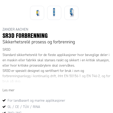
ZANDER AACHEN
SR3D FORBRENNING
Sikkerhetsrelé prosess og forbrenning
SR3D
Standard sikkerhetsrelé for de fleste applikasjoner hvor beveglige deler i
en maskin eller fabrikk skal stanses raskt og sikkert i en kritisk situasjon,
eller hvor kritiske prosessbrytere skal overvåkes.
SR3D er spesielt designet og sertifisert for bruk i ovn og
forbrenningsanlegg i kontinuelig drift, ihht EN 50156-1 og EN 746-2, og for
bruk på skip.
Les mer
For landbasert og marine applikasjoner
3 sikre redundante reléutganger + 1 signalutgang
GL / CE / TÜV / RINA
For bruk med: