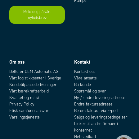
Pumper
Standarder
EN 60204-1; EN ISO 13849-1; IEC
Meld deg på vårt
62061; IEC 61508, Parts 1-2 and 4-
7; IEC 61511-1
nyhetsbrev
Add as new cart row
Add to existing cart row
Temperaturområde fra
-15 °C
Temperaturområde til
55 °C
Toleranse
+ / - 10 %
Om oss
Kontakt
Dette er OEM Automatic AS
Kontakt oss
Vårt logistikksenter i Sverige
Våre ansatte
Kundetilpassede løsninger
Bli kunde
Vårt bærekraftsarbeid
Spørsmål og svar
Kvalitet og miljø
Ny / endre leveringsadresse
Privacy Policy
Endre fakturaadresse
Etisk samfunnsansvar
Be om faktura via E-post
Varslingstjeneste
Salgs og leveringsbetingelser
Linker til andre firmaer i
konsernet
Nettstedkart