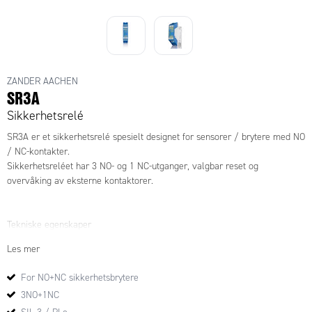
ZANDER AACHEN
SR3A
Sikkerhetsrelé
SR3A er et sikkerhetsrelé spesielt designet for sensorer / brytere med NO
/ NC-kontakter.
Sikkerhetsreléet har 3 NO- og 1 NC-utganger, valgbar reset og
overvåking av eksterne kontaktorer.
Tekniske egenskaper
Les mer
Avhengig av sikkerhetskrav
· Duplisering av utgangskontakter
For NO+NC sikkerhetsbrytere
· Redundans internt / eksternt
3NO+1NC
· Overvåket reset