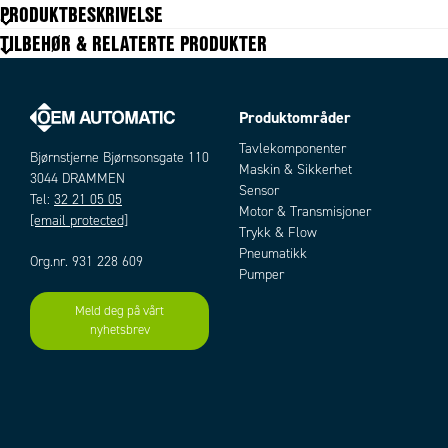
PRODUKTBESKRIVELSE
IP-klasse tilkobling
IP20
TILBEHØR & RELATERTE PRODUKTER
Kategori sikkerhet
4
Matespenning
24V AC/DC
PL
e
Safety outputs NO
4
Produktområder
Signal output NC
1
Tavlekomponenter
Temperaturområde fra
Bjørnstjerne Bjørnsonsgate 110
-25 °C
Maskin & Sikkerhet
3044 DRAMMEN
Temperaturområde til
50 °C
Sensor
Tel:
32 21 05 05
Toleranse
±10%
Motor & Transmisjoner
[email protected]
Trykk & Flow
Pneumatikk
Org.nr. 931 228 609
Pumper
Meld deg på vårt
nyhetsbrev