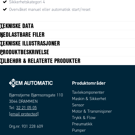
Sikkerhetskategori 4
Overvåket manuel eller automatisk start/reset
TEKNISKE DATA
NEDLASTBARE FILER
IP-klasse
IP20
TEKNISKE ILLUSTRASJONER
LED-indikering
Ja
PRODUKTBESKRIVELSE
Matespenning
24V AC/DC
TILBEHØR & RELATERTE PRODUKTER
PL
e
SIL
3
Produktområder
Tavlekomponenter
Bjørnstjerne Bjørnsonsgate 110
Maskin & Sikkerhet
3044 DRAMMEN
Sensor
Tel:
32 21 05 05
Motor & Transmisjoner
[email protected]
Trykk & Flow
Pneumatikk
Org.nr. 931 228 609
Pumper