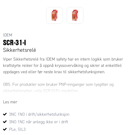
IDEM
SCR-31-I
Sikkerhetsrelé
Viper Sikkerhetsrelé fra IDEM safety har en intern logikk som bruker
kraftstyrte reléer for å oppnå kryssovervåking og sikrer at enkeltfeil
oppdages ved eller før neste krav til sikkerhetsfunksjonen.
OBS. For produkter som bruker PNP-innganger som lysgitter og
sikkerhetsmatter, velg SCR-31P-i modellen.
Les mer
3NC 1NO i drift/sikkerhetsfunksjon
3NO 1NC når anlegg ikke er i drift
PLe, SIL3