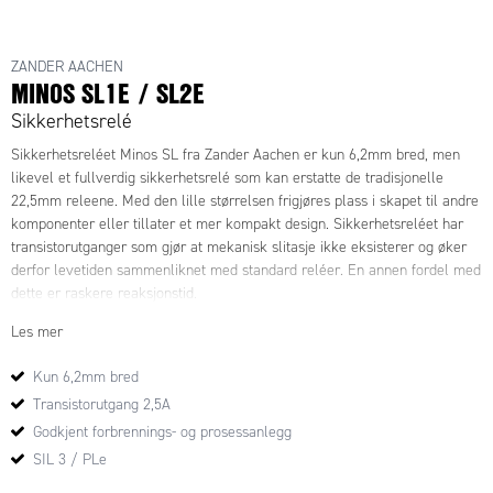
ZANDER AACHEN
MINOS SL1E / SL2E
Sikkerhetsrelé
Sikkerhetsreléet Minos SL fra Zander Aachen er kun 6,2mm bred, men
likevel et fullverdig sikkerhetsrelé som kan erstatte de tradisjonelle
22,5mm releene. Med den lille størrelsen frigjøres plass i skapet til andre
komponenter eller tillater et mer kompakt design. Sikkerhetsreléet har
transistorutganger som gjør at mekanisk slitasje ikke eksisterer og øker
derfor levetiden sammenliknet med standard reléer. En annen fordel med
dette er raskere reaksjonstid.
Les mer
Minos SL leveres med fjærtilkobling som passer bra i mobile
applikasjoner hvor vibrasjon forekommer. Eventuellt kan modell med
Kun 6,2mm bred
skrutilkobling skaffes. Full LED indikering i front av sikkerhetsreléet viser
Transistorutgang 2,5A
status på spenning, inn- og utganger, samt dignose til hjelp ved
installasjon og feilsøking.
Godkjent forbrennings- og prosessanlegg
SIL 3 / PLe
SL1E - Passer til standard 2-kanal potensialfrie brytere (2NC)