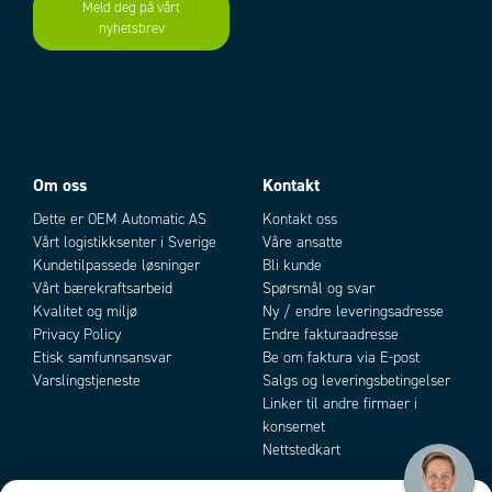
Toleranse
-10%+10%
Meld deg på vårt
nyhetsbrev
Utkoblingstid
Add as new cart row
13 ms
Add to existing cart row
Om oss
Kontakt
Dette er OEM Automatic AS
Kontakt oss
Vårt logistikksenter i Sverige
Våre ansatte
Kundetilpassede løsninger
Bli kunde
Vårt bærekraftsarbeid
Spørsmål og svar
Kvalitet og miljø
Ny / endre leveringsadresse
Privacy Policy
Endre fakturaadresse
Etisk samfunnsansvar
Be om faktura via E-post
Varslingstjeneste
Salgs og leveringsbetingelser
Linker til andre firmaer i
konsernet
Nettstedkart