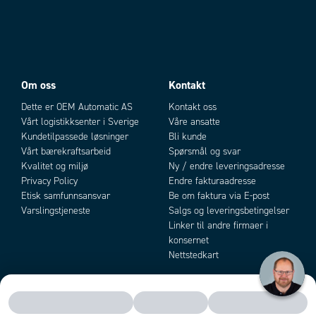
Godkjenninger
CSA, GL, RoHS, UL
1: Spenning
1: Spenning
2: Grenseverdi
2: Kontakt S2
3: LED for blokkering
3: Grenseverdi
Om oss
Kontakt
Dette er OEM Automatic AS
Kontakt oss
4: Relé
4: LED for blokkering
Vårt logistikksenter i Sverige
Våre ansatte
5: Tidsforsinkelse (Ti)
5: Relé
Kundetilpassede løsninger
Bli kunde
Vårt bærekraftsarbeid
Spørsmål og svar
6: Min. 1 500 s
6: Tidsforsinkelse (Ti)
Kvalitet og miljø
Ny / endre leveringsadresse
Privacy Policy
Endre fakturaadresse
7: Hastighet
7: Min. 50 ms
Etisk samfunnsansvar
Be om faktura via E-post
Varslingstjeneste
Salgs og leveringsbetingelser
8: Min. 1 s
Linker til andre firmaer i
konsernet
9: Hastighet
Nettstedkart
Underturtall med blokkering gjennom
S2