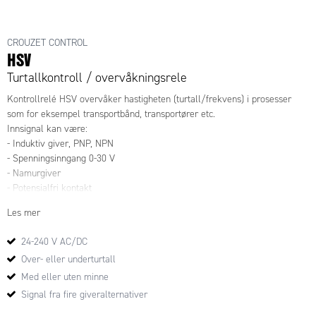
CROUZET CONTROL
HSV
Turtallkontroll / overvåkningsrele
Kontrollrelé HSV overvåker hastigheten (turtall/frekvens) i prosesser
som for eksempel transportbånd, transportører etc.
Innsignal kan være:
- Induktiv giver, PNP, NPN
- Spenningsinngang 0-30 V
- Namurgiver
- Potensialfri kontakt
Les mer
Reléet kan benyttes til overvåking av for høyt eller lavt turtall.
Måling: Det som måles er rekken av pulser, et signal med to stillinger
24-240 V AC/DC
(høyt/lavt signal).
Over- eller underturtall
Hastighetskontrollen skjer gjennom måling av tiden mellom pulsene
(stigende-/fallende flanke).
Med eller uten minne
Signal fra fire giveralternativer
Ved hjelp av vribryteren i fronten velges et av fire valg: