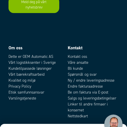
Meld deg på vårt
Brytevne
5A, 250V AC/DC
nyhetsbrev
Add as new cart row
Add to existing cart row
Matespenning
24-240V ac/dc
ØVRIG TEKNISK DATA
IP-klasse tilkobling
IP20
IP-klasse kåpe
IP30
Temperaturområde fra
-20 °C
Temperaturområde til
50 °C
Om oss
Kontakt
Oppbevaringstemperatur fra
-30 °C
Oppbevaringstemperatur til
70 °C
Dette er OEM Automatic AS
Kontakt oss
Vekt
130 g
Vårt logistikksenter i Sverige
Våre ansatte
Godkjenninger
CE, CSA, RoHS, UL
Kundetilpassede løsninger
Bli kunde
Vårt bærekraftsarbeid
Spørsmål og svar
Montering
DIN-skinne
Kvalitet og miljø
Ny / endre leveringsadresse
Privacy Policy
Endre fakturaadresse
Etisk samfunnsansvar
Be om faktura via E-post
Varslingstjeneste
Salgs og leveringsbetingelser
Linker til andre firmaer i
konsernet
Nettstedkart