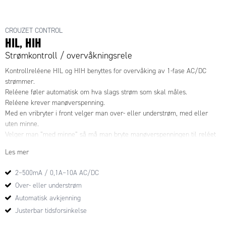
CROUZET CONTROL
HIL, HIH
Strømkontroll / overvåkningsrele
Kontrollreléene HIL og HIH benyttes for overvåking av 1-fase AC/DC
strømmer.
Reléene føler automatisk om hva slags strøm som skal måles.
Reléene krever manøverspenning.
Med en vribryter i front velger man over- eller understrøm, med eller
uten minne.
Velger man ”med minne” så må man bryte manøverspenningen til reléet
for å restarte det.
Les mer
Vribryterens stilling aktiveres når manøverspenningen settes på. Om
vribryteren står i feil stilling forblir reléet upåvirket og lysdiodene blinker
2–500mA / 0,1A–10A AC/DC
for å indikere feil innstilling.
Over- eller understrøm
Om vribryterens stilling endres under drift begynner alle lysdiodene å
blinke, men produktet fortsetter å fungere normalt med den strøm som
Automatisk avkjenning
senest var innstilt på vribryteren.
Justerbar tidsforsinkelse
Grenseverdien for over- eller understrøm stilles inn med et potensiometer