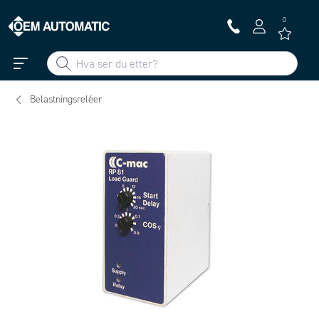
0
Belastningsreléer