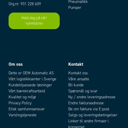
Dybde
74 mm
Pneumatikk
Org.nr. 931 228 609
Frekvens
40-70Hz
Pumper
Bredde
38 mm
Meld deg på vårt
Høyde
76 mm
nyhetsbrev
Add as new cart row
Add to existing cart row
Materiale kåpe
Noryl
Fukttålighet
0-90 % Rh
Om oss
Kontakt
Dette er OEM Automatic AS
Kontakt oss
Vårt logistikksenter i Sverige
Våre ansatte
Kundetilpassede løsninger
Bli kunde
Vårt bærekraftsarbeid
Spørsmål og svar
Kvalitet og miljø
Ny / endre leveringsadresse
Privacy Policy
Endre fakturaadresse
Etisk samfunnsansvar
Be om faktura via E-post
Varslingstjeneste
Salgs og leveringsbetingelser
Linker til andre firmaer i
konsernet