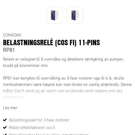
COMADAN
BELASTNINGSRELÉ (COS FI) 11-PINS
RP81
Releet er velegnet til å overvåke og detektere tørrkjøring av pumper,
brudd på kileremmer mm.
RP81 kan benyttes til overvåking av 3-fase motorer opp til 6 A, skulle
merkestrømmen være høyere kan man bruke en vanlig strømtrafo. Denne
måler Cos fi verdi og gir alarm ved avvikende verdi raskere enn eks.
strømreleer.
Les mer
Releet har en innstilling ved oppstart fra 0-20 sek for at motoren skal
kunne rett turtall innen målingen starter.
Belastningsvakt for 3-fase motorer
Måler effektfaktoren cos fi
Man kan velge mellom over- eller underbelastning. Dette laskes enkel på