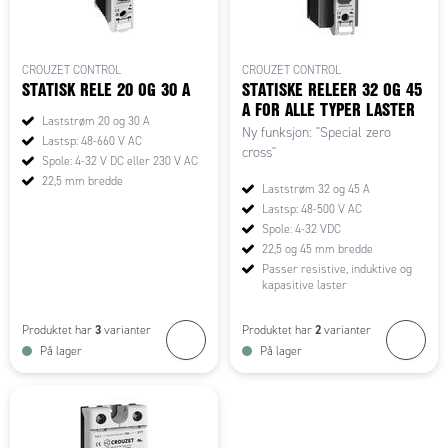
CROUZET CONTROL
CROUZET CONTROL
STATISK RELE 20 OG 30 A
STATISKE RELEER 32 OG 45
A FOR ALLE TYPER LASTER
Laststrøm 20 og 30 A
Ny funksjon: "Special zero
Lastsp: 48-660 V AC
cross"
Spole: 4-32 V DC eller 230 V AC
22,5 mm bredde
Laststrøm 32 og 45 A
Lastsp: 48-500 V AC
Spole: 4-32 VDC
22,5 og 45 mm bredde
Passer resistive, induktive og
kapasitive laster
3
2
Produktet har
varianter
Produktet har
varianter
På lager
På lager