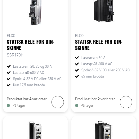
ELCO
ELCO
STATISK RELE FOR DIN-
STATISK RELE FOR DIN-
SKINNE
SKINNE
SSR170H...
Laststrøm 60 A
Lastsp: 48-600 V AC
Laststrøm 20, 25 og 30 A
Spole: 4-32 V DC eller 230 V AC
Lastsp: 48-600 V AC
65 mm bredde
Spole: 4-32 V DC eller 230 V AC
Kun 17,5 mm bredde
4
2
Produktet har
varianter
Produktet har
varianter
På lager
På lager