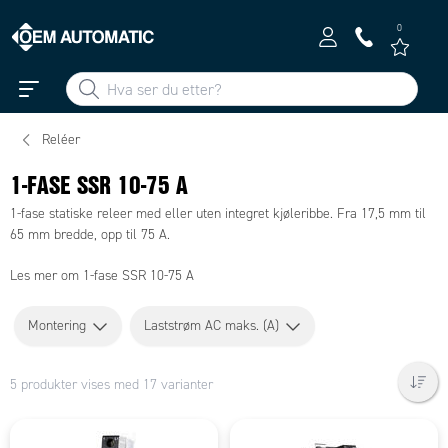
0
Reléer
1-FASE SSR 10-75 A
1-fase statiske releer med eller uten integret kjøleribbe. Fra 17,5 mm til
65 mm bredde, opp til 75 A.
Les mer om 1-fase SSR 10-75 A
Montering
Laststrøm AC maks. (A)
5 produkter vises med 17 varianter